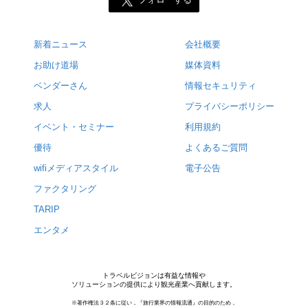
フォローする
新着ニュース
会社概要
お助け道場
媒体資料
ベンダーさん
情報セキュリティ
求人
プライバシーポリシー
イベント・セミナー
利用規約
優待
よくあるご質問
wifiメディアスタイル
電子公告
ファクタリング
TARIP
エンタメ
トラベルビジョンは有益な情報や
ソリューションの提供により観光産業へ貢献します。
※著作権法３２条に従い，『旅行業界の情報流通』の目的のため，