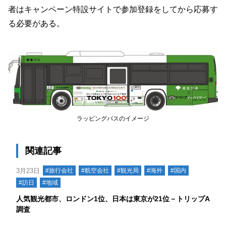
者はキャンペーン特設サイトで参加登録をしてから応募す
る必要がある。
ラッピングバスのイメージ
関連記事
3月23日
#旅行会社
#航空会社
#観光局
#海外
#国内
#訪日
#地域
人気観光都市、ロンドン1位、日本は東京が21位－トリップA
調査