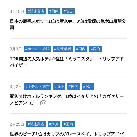
3月15日
#関連業者
#国内
#訪日
日本の展望スポット1位は清水寺、3位は愛媛の亀老山展望公
園
3月3日
#ホテル・旅館
#関連業者
#国内
#宿泊
TDR周辺の人気ホテル1位は「ミラコスタ」－トリップアド
バイザー
3月2日
#ホテル・旅館
#海外
#国内
#宿泊
家族向けホテルランキング、1位はイタリアの「カヴァリー
ノビアンコ」
2月25日
#関連業者
#海外
#国内
世界のビーチ1位はカリブのグレースベイ、トリップアドバ