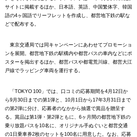
サイトに掲載するほか、日本語、英語、中国繁体字、韓国
語の4ヶ国語でリーフレットを作成し、都営地下鉄の駅な
どで配布する。
東京交通局では同キャンペーンにあわせてプロモーショ
ンを展開。都営地下鉄の駅構内や都営バスの車内などにポ
スターを掲出するほか、都営バスや都電荒川線、都営大江
戸線でラッピング車両を運行する。
「TOKYO 100」では、口コミの応募期間を4月12日か
ら9月30日までの第1弾と、10月1日から17年3月31日まで
の第2弾に分け、応募者のなかから抽選で賞品を贈呈す
る。賞品は第1弾・第2弾ともに、6ヶ月間の都営地下鉄の
乗り放題パスを10名に、オリジナル手ぬぐいと都営交通
の1日乗車券2枚のセットを100名に用意した。なお、応募