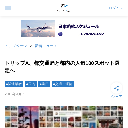
ログイン
トップページ
新着ニュース
トリップA、都交通局と都内の人気100スポット選
定へ
#関連業者
#国内
#訪日
#交通・運輸
2016年4月7日
シェア