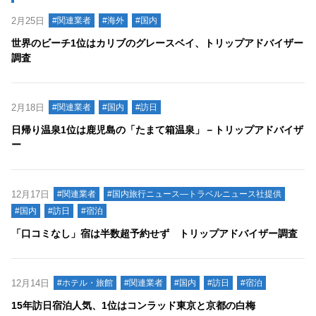
2月25日
#関連業者
#海外
#国内
世界のビーチ1位はカリブのグレースベイ、トリップアドバイザー
調査
2月18日
#関連業者
#国内
#訪日
日帰り温泉1位は鹿児島の「たまて箱温泉」－トリップアドバイザ
ー
12月17日
#関連業者
#国内旅行ニュース―トラベルニュース社提供
#国内
#訪日
#宿泊
「口コミなし」宿は半数超予約せず トリップアドバイザー調査
12月14日
#ホテル・旅館
#関連業者
#国内
#訪日
#宿泊
15年訪日宿泊人気、1位はコンラッド東京と京都の白梅