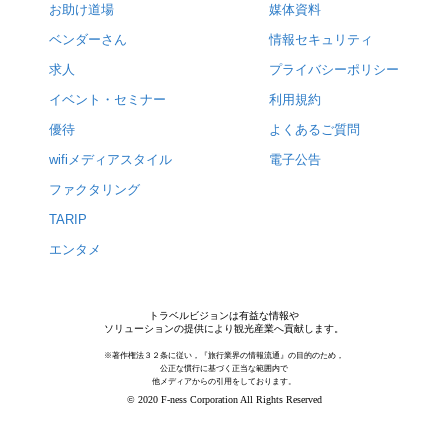
お助け道場
媒体資料
ベンダーさん
情報セキュリティ
求人
プライバシーポリシー
イベント・セミナー
利用規約
優待
よくあるご質問
wifiメディアスタイル
電子公告
ファクタリング
TARIP
エンタメ
トラベルビジョンは有益な情報や
ソリューションの提供により観光産業へ貢献します。
※著作権法３２条に従い，『旅行業界の情報流通』の目的のため，
公正な慣行に基づく正当な範囲内で
他メディアからの引用をしております。
© 2020 F-ness Corporation All Rights Reserved