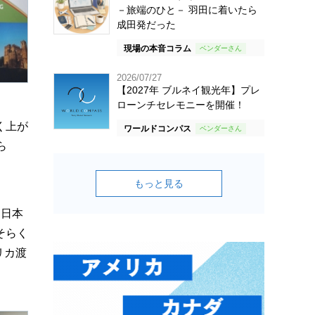
－旅端のひと－ 羽田に着いたら
成田発だった
現場の本音コラム
2026/07/27
【2027年 ブルネイ観光年】プレ
ローンチセレモニーを開催！
く上が
ワールドコンパス
ら
もっと見る
に日本
そらく
リカ渡