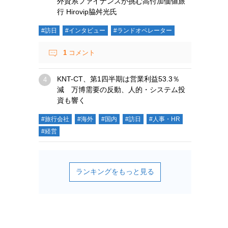
外資系ファイナンスが挑む高付加価値旅
行 Hirovip脇舛光氏
#訪日
#インタビュー
#ランドオペレーター
1
コメント
KNT-CT、第1四半期は営業利益53.3％
減 万博需要の反動、人的・システム投
資も響く
#旅行会社
#海外
#国内
#訪日
#人事・HR
#経営