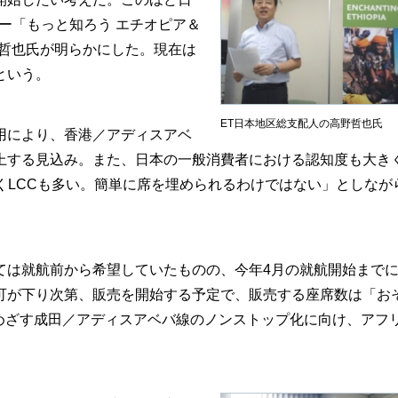
ナー「もっと知ろう エチオピア＆
野哲也氏が明らかにした。現在は
という。
ET日本地区総支配人の高野哲也氏
用により、香港／アディスアベ
上する見込み。また、日本の一般消費者における認知度も大き
くLCCも多い。簡単に席を埋められるわけではない」としなが
は就航前から希望していたものの、今年4月の就航開始まで
可が下り次第、販売を開始する予定で、販売する座席数は「お
にめざす成田／アディスアベバ線のノンストップ化に向け、アフ