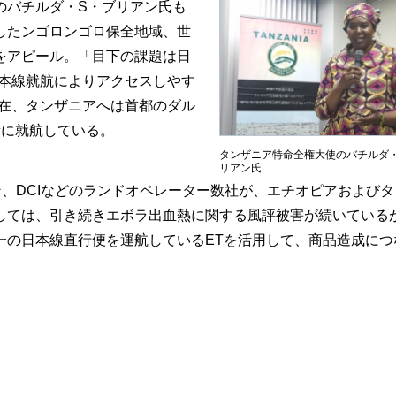
バチルダ・S・ブリアン氏も
したンゴロンゴロ保全地域、世
をアピール。「目下の課題は日
日本線就航によりアクセスしやす
現在、タンザニアへは首都のダル
所に就航している。
タンザニア特命全権大使のバチルダ
リアン氏
、DCIなどのランドオペレーター数社が、エチオピアおよびタ
しては、引き続きエボラ出血熱に関する風評被害が続いている
一の日本線直行便を運航しているETを活用して、商品造成につ