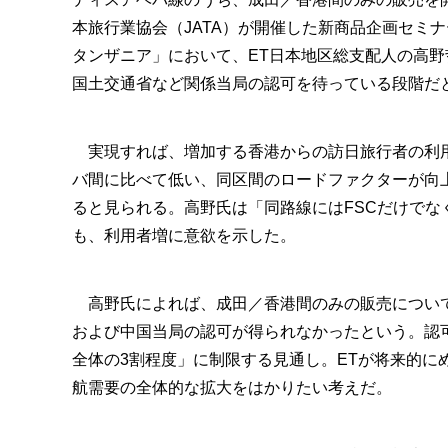
本旅行業協会（JATA）が開催した新商品企画セミ
タンザニア」において、ET日本地区総支配人の高
国土交通省など関係当局の認可を待っている段階だ
実現すれば、増加する香港からの訪日旅行者の利
バ間に比べて低い、同区間のロードファクターが向
ると見られる。高野氏は「同路線にはFSCだけでな
も、利用者増に意欲を示した。
高野氏によれば、成田／香港間のみの販売について
および中国当局の認可が得られなかったという。認
全体の3割程度」に制限する見通し。ETが将来的
航需要の全体的な拡大をはかりたい考えだ。