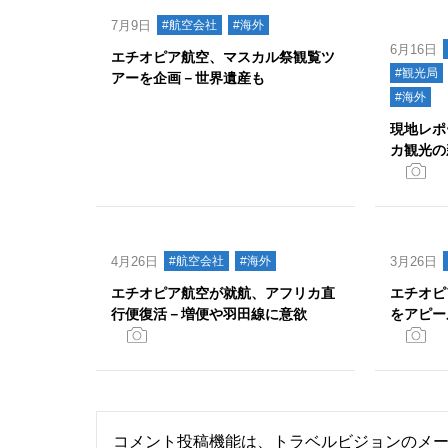
7月9日
#航空会社
#海外
6月16日
エチオピア航空、マスカル祭観覧ツ
#観光局
アーを企画－世界遺産も
#海外
現地レポ
カ観光の
4月26日
#航空会社
#海外
3月26日
エチオピア航空が就航、アフリカ直
エチオピ
行便復活－増便や羽田線に意欲
をアピー
コメント投稿機能は、トラベルビジョンのメ