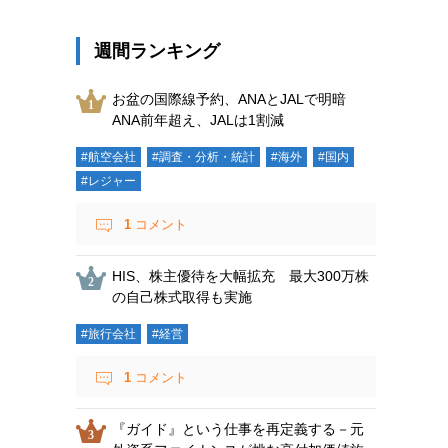
週間ランキング
お盆の国際線予約、ANAとJALで明暗
ANA前年超え、JALは1割減
#航空会社
#調査・分析・統計
#海外
#国内
#レジャー
1
コメント
HIS、株主優待を大幅拡充 最大300万株
の自己株式取得も実施
#旅行会社
#経営
1
コメント
『ガイド』という仕事を再定義する－元