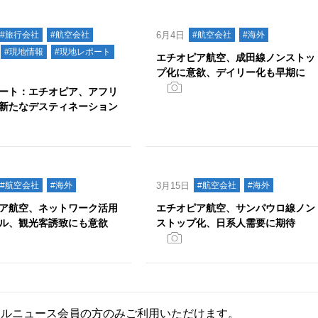
#旅行会社
#航空会社
6月4日
#航空会社
#海外
#現地情報
#現地レポート
エチオピア航空、成田線ノンストッ
プ化に意欲、デイリー化も早期に
ート：エチオピア、アフリ
新たなデスティネーション
#航空会社
#海外
3月15日
#航空会社
#海外
ア航空、ネットワーク活用
エチオピア航空、サンパウロ線ノン
ル、観光客誘致にも意欲
ストップ化、日系人需要に期待
ールニュース会員の方のみご利用いただけます。