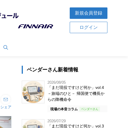
新規会員登録
ログイン
ベンダーさん新着情報
2026/08/05
「まだ現役ですけど何か」vol.4
－旅端のひと－ 帰国便で機長か
らの降機命令
シェア
現場の本音コラム
2026/07/29
「まだ現役ですけど何か」vol.3