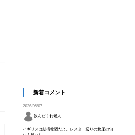
新着コメント
2026/08/07
飲んだくれ老人
イギリスは結構物騒だよ。レスター辺りの糞尿の匂
いも酷いし。