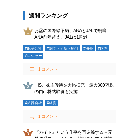
週間ランキング
お盆の国際線予約、ANAとJALで明暗
ANA前年超え、JALは1割減
#航空会社
#調査・分析・統計
#海外
#国内
#レジャー
1
コメント
HIS、株主優待を大幅拡充 最大300万株
の自己株式取得も実施
#旅行会社
#経営
1
コメント
『ガイド』という仕事を再定義する－元