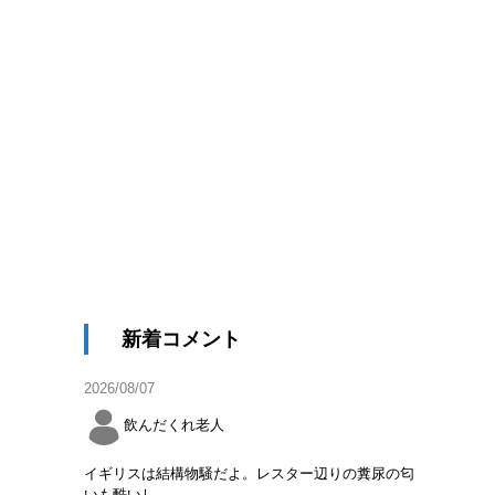
新着コメント
2026/08/07
飲んだくれ老人
イギリスは結構物騒だよ。レスター辺りの糞尿の匂
いも酷いし。