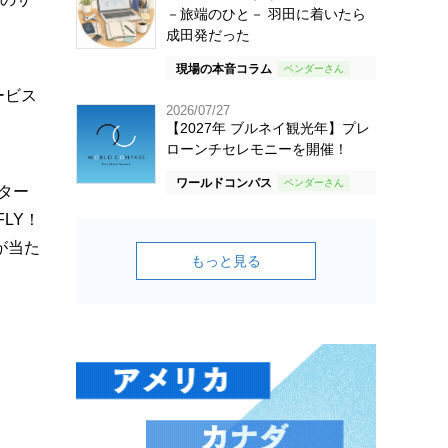
－旅端のひと－ 羽田に着いたら
成田発だった
現場の本音コラム
ービス
2026/07/27
【2027年 ブルネイ観光年】プレ
ローンチセレモニーを開催！
ワールドコンパス
ター
LY！
が当た
もっと見る