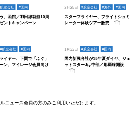
#航空会社
#国内
2月25日
#航空会社
#海外
#国内
ゥ、函館／羽田線就航10周
スターフライヤー、フライトシュミ
ゼントキャンペーン
レーター体験ツアー販売
#航空会社
#国内
1月22日
#航空会社
#国内
ライヤー、下関で「ふぐ」
国内新興各社が15年夏ダイヤ、ジェ
ーン、マイレージ会員向け
ットスターJは中部／那覇線開設
ールニュース会員の方のみご利用いただけます。