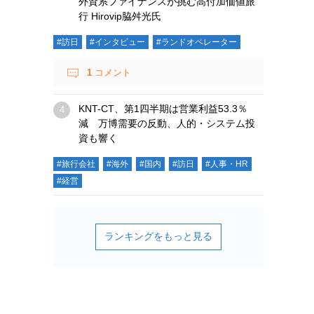
外資系ファイナンスが挑む高付加価値旅
行 Hirovip脇舛光氏
#訪日
#インタビュー
#ランドオペレーター
1
コメント
KNT-CT、第1四半期は営業利益53.3％
減 万博需要の反動、人的・システム投
資も響く
#旅行会社
#海外
#国内
#訪日
#人事・HR
#経営