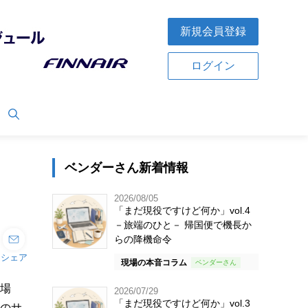
新規会員登録
ログイン
ベンダーさん新着情報
2026/08/05
「まだ現役ですけど何か」vol.4
－旅端のひと－ 帰国便で機長か
らの降機命令
シェア
現場の本音コラム
ぐ場
2026/07/29
「まだ現役ですけど何か」vol.3
どのサ