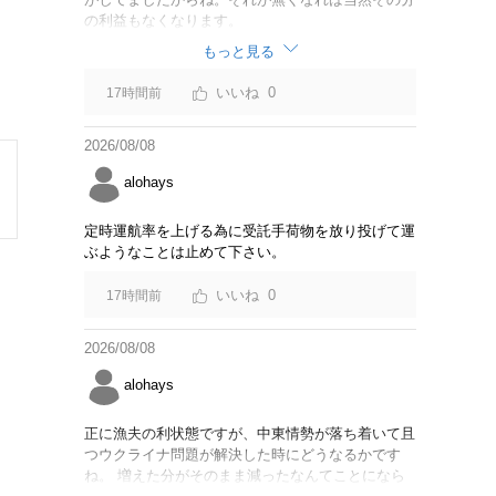
の利益もなくなります。
もっと見る
0
17時間前
2026/08/08
alohays
定時運航率を上げる為に受託手荷物を放り投げて運
ぶようなことは止めて下さい。
0
17時間前
2026/08/08
alohays
正に漁夫の利状態ですが、中東情勢が落ち着いて且
つウクライナ問題が解決した時にどうなるかです
ね。 増えた分がそのまま減ったなんてことになら