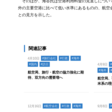
そのほか、海谷氏は空港利用料金の見直しについて
外の主要空港に比べて低い水準にあるものの、航空
との見方を示した。
関連記事
4月10日
#旅行会社
#行政
#海外
#国内
#訪日
4月9日
#海外
航空局、旅行・航空の協力強化に期
待、双方向の需要増へ
航空局、
米系の理
12月16日
#航空会社
#行政
#海外
9月8日