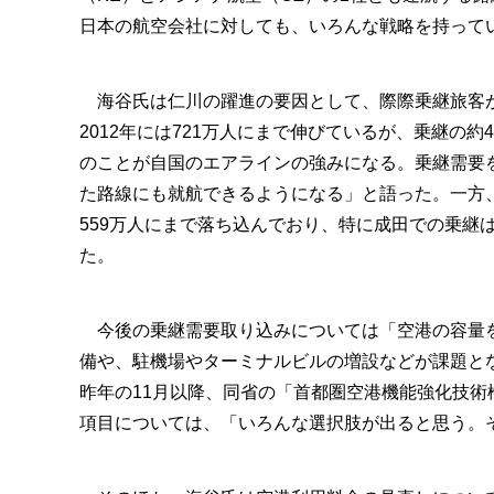
日本の航空会社に対しても、いろんな戦略を持って
海谷氏は仁川の躍進の要因として、際際乗継旅客が大
2012年には721万人にまで伸びているが、乗継の
のことが自国のエアラインの強みになる。乗継需要
た路線にも就航できるようになる」と語った。一方、成
559万人にまで落ち込んでおり、特に成田での乗継
た。
今後の乗継需要取り込みについては「空港の容量を
備や、駐機場やターミナルビルの増設などが課題と
昨年の11月以降、同省の「首都圏空港機能強化技
項目については、「いろんな選択肢が出ると思う。