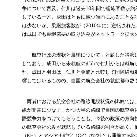
争について言及。仁川は過去10年間で総旅客数が約
している一方、成田はともに減少傾向にあることを
は少ないが、乗継旅客数が（2010年に）逆転され
は成田でも乗継需要の取り込みがネットワーク拡大
「航空行政の現状と展望について」と題した講演に
しており、成田から未就航の都市で仁川からは就航
た、成田と羽田は、仁川と金浦と比較して国際線就航
響してはいるものの、自国の航空会社の就航都市数も
両者における航空会社の路線開設状況の比較では、
線が非常に少なく、かつ大半の路線で自国の航空会
際競争力をつけてもらうことも、今後の政策の方向
の航空会社のみが就航している路線の割合が高く、
（KE）とアシアナ航空（OZ）の2社とも運航する