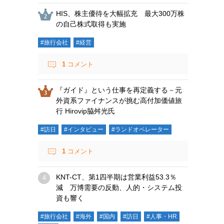
HIS、株主優待を大幅拡充 最大300万株
の自己株式取得も実施
#旅行会社
#経営
1
コメント
『ガイド』という仕事を再定義する－元
外資系ファイナンスが挑む高付加価値旅
行 Hirovip脇舛光氏
#訪日
#インタビュー
#ランドオペレーター
1
コメント
KNT-CT、第1四半期は営業利益53.3％
減 万博需要の反動、人的・システム投
資も響く
#旅行会社
#海外
#国内
#訪日
#人事・HR