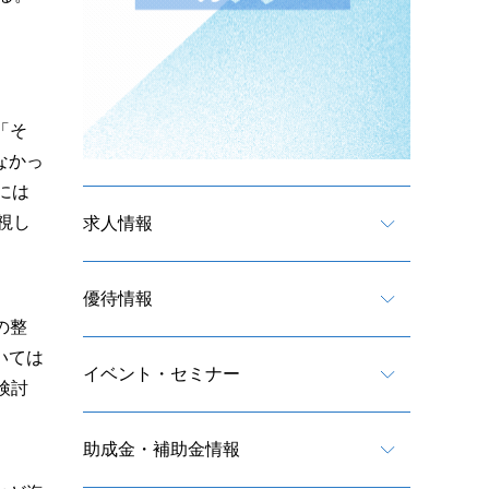
、
「そ
なかっ
には
視し
求人情報
優待情報
の整
いては
イベント・セミナー
検討
助成金・補助金情報