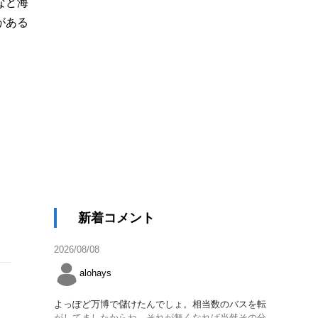
など海
がある
新着コメント
2026/08/08
alohays
よっぽど万博で儲けたんでしょ。相当数のバスを転
がしてましたからね。それが無くなれば当然その分