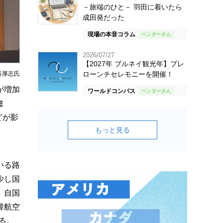
－旅端のひと－ 羽田に着いたら
成田発だった
現場の本音コラム
2026/07/27
【2027年 ブルネイ観光年】プレ
谷厚志氏
ローンチセレモニーを開催！
が増加
ワールドコンパス
ま
どが影
もっと見る
いる路
少し国
、自国
韓航空
る。