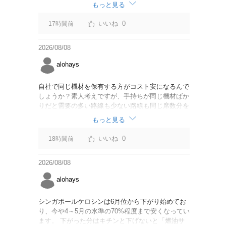
なければいいですが。
もっと見る
0
17時間前
2026/08/08
alohays
自社で同じ機材を保有する方がコスト安になるんで
しょうか？素人考えですが、手持ちが同じ機材ばか
りだと需要の多い路線も少ない路線も同じ席数分を
供給することになるので、需要が多い路線には大型
もっと見る
機材を当て、少ない路線には小型機材を当てるな
ど、席数を調整するにはリース契約の方が対応しや
0
18時間前
すいと思いました。
2026/08/08
alohays
シンガポールケロシンは6月位から下がり始めてお
り、今や4～5月の水準の70%程度まで安くなってい
ます。 下がった分はキチンと下げないと「燃油サ