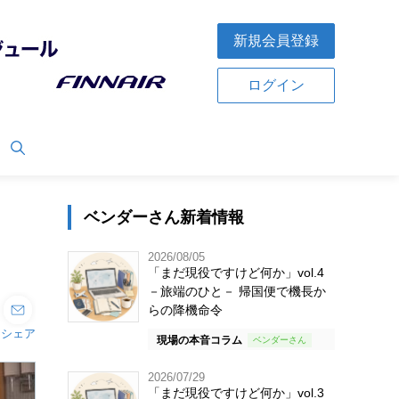
新規会員登録
ログイン
ベンダーさん新着情報
2026/08/05
「まだ現役ですけど何か」vol.4
－旅端のひと－ 帰国便で機長か
らの降機命令
シェア
現場の本音コラム
2026/07/29
「まだ現役ですけど何か」vol.3