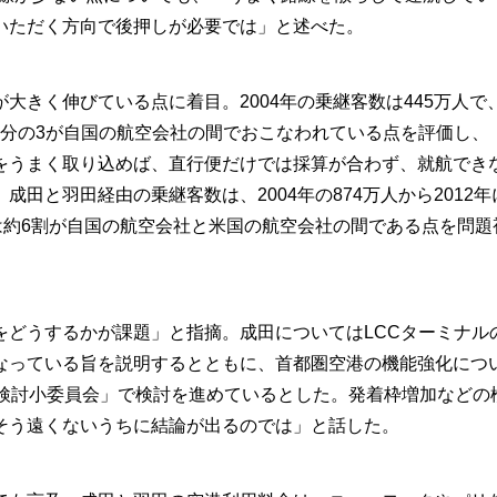
いただく方向で後押しが必要では」と述べた。
きく伸びている点に着目。2004年の乗継客数は445万人で
約4分の3が自国の航空会社の間でおこなわれている点を評価し、
をうまく取り込めば、直行便だけでは採算が合わず、就航でき
田と羽田経由の乗継客数は、2004年の874万人から2012年
は約6割が自国の航空会社と米国の航空会社の間である点を問題
どうするかが課題」と指摘。成田についてはLCCターミナル
なっている旨を説明するとともに、首都圏空港の機能強化につ
術検討小委員会」で検討を進めているとした。発着枠増加などの
そう遠くないうちに結論が出るのでは」と話した。