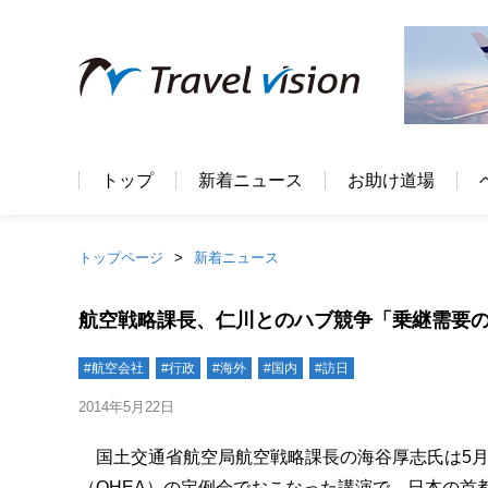
トップ
新着ニュース
お助け道場
トップページ
新着ニュース
航空戦略課長、仁川とのハブ競争「乗継需要
#航空会社
#行政
#海外
#国内
#訪日
2014年5月22日
国土交通省航空局航空戦略課長の海谷厚志氏は5月
（OHEA）の定例会でおこなった講演で、日本の首