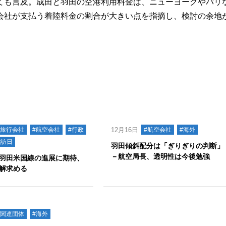
も言及。成田と羽田の空港利用料金は、ニューヨークやパリ
会社が支払う着陸料金の割合が大きい点を指摘し、検討の余地
#旅行会社
#航空会社
#行政
12月16日
#航空会社
#海外
#訪日
羽田傾斜配分は「ぎりぎりの判断」
－航空局長、透明性は今後勉強
羽田米国線の進展に期待、
解求める
#関連団体
#海外