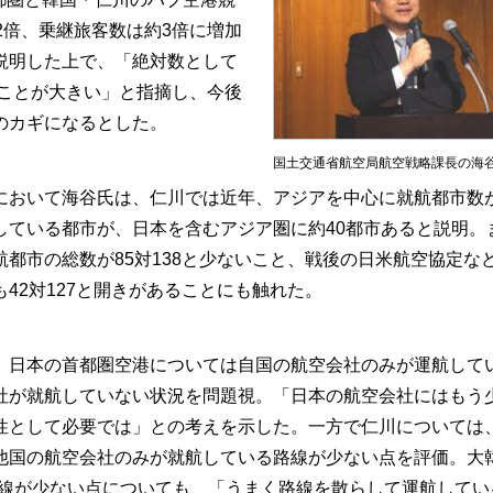
2倍、乗継旅客数は約3倍に増加
説明した上で、「絶対数として
たことが大きい」と指摘し、今後
のカギになるとした。
国土交通省航空局航空戦略課長の海
おいて海谷氏は、仁川では近年、アジアを中心に就航都市数
している都市が、日本を含むアジア圏に約40都市あると説明。
都市の総数が85対138と少ないこと、戦後の日米航空協定な
42対127と開きがあることにも触れた。
日本の首都圏空港については自国の航空会社のみが運航して
社が就航していない状況を問題視。「日本の航空会社にはもう
性として必要では」との考えを示した。一方で仁川については
他国の航空会社のみが就航している路線が少ない点を評価。大
路線が少ない点についても、「うまく路線を散らして運航してい