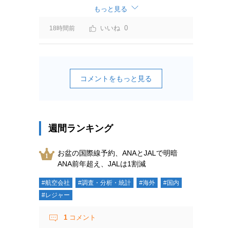
ーチャージ＝利益」と判断されますよ。
もっと見る
0
18時間前
コメントをもっと見る
週間ランキング
お盆の国際線予約、ANAとJALで明暗
ANA前年超え、JALは1割減
#航空会社
#調査・分析・統計
#海外
#国内
#レジャー
1
コメント