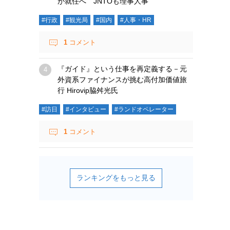
が就任へ JNTOも理事人事
#行政
#観光局
#国内
#人事・HR
1
コメント
『ガイド』という仕事を再定義する－元
外資系ファイナンスが挑む高付加価値旅
行 Hirovip脇舛光氏
#訪日
#インタビュー
#ランドオペレーター
1
コメント