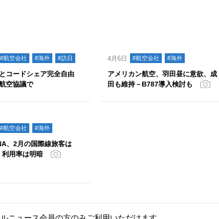
#航空会社
#海外
#訪日
4月6日
#航空会社
#海外
とコードシェア完全自由
アメリカン航空、羽田昼に意欲、成
航空協議で
田も維持－B787導入検討も
#航空会社
#海外
ANA、2月の国際線旅客は
増、利用率は明暗
ールニュース会員の方のみご利用いただけます。