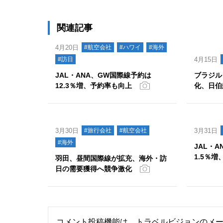
関連記事
4月20日
#航空会社
#ハワイ
#海外
#訪日
4月15日
JAL・ANA、GW国際線予約は
ブラジル
12.3％増、予約率も向上
化、日伯
3月30日
#旅行会社
#航空会社
3月31日
#海外
JAL・
1.5％
羽田、昼間国際線が拡充、海外・訪
日の需要獲得へ競争激化
コメント投稿機能は、トラベルビジョンのメ