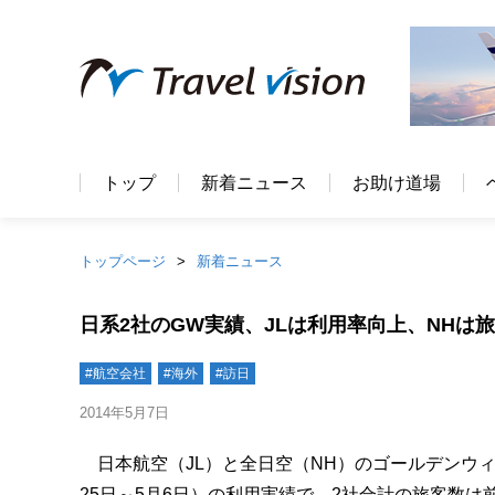
トップ
新着ニュース
お助け道場
トップページ
新着ニュース
日系2社のGW実績、JLは利用率向上、NHは
#航空会社
#海外
#訪日
2014年5月7日
日本航空（JL）と全日空（NH）のゴールデンウィー
25日～5月6日）の利用実績で、2社合計の旅客数は前年