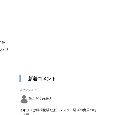
アを
はハワ
新着コメント
2026/08/07
飲んだくれ老人
イギリスは結構物騒だよ。レスター辺りの糞尿の匂
いも酷いし。