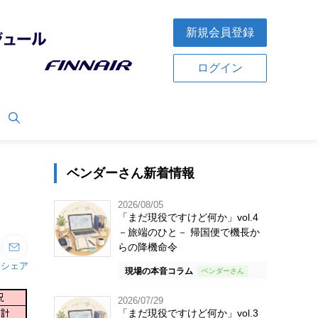
新規会員登録
ログイン
ベンダーさん新着情報
2026/08/05
「まだ現役ですけど何か」vol.4
－旅端のひと－ 帰国便で機長か
らの降機命令
シェア
現場の本音コラム
2026/07/29
「まだ現役ですけど何か」vol.3