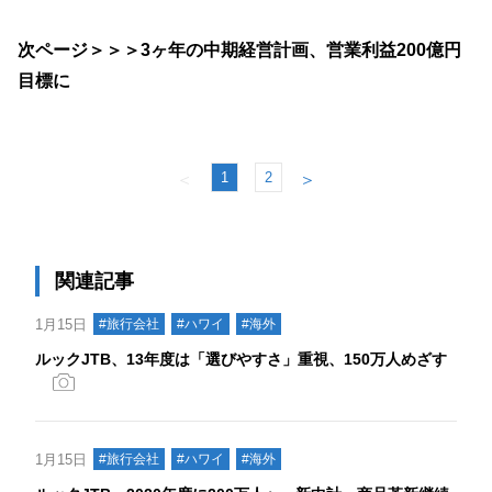
次ページ＞＞＞3ヶ年の中期経営計画、営業利益200億円
目標に
1
2
＜
＞
関連記事
1月15日
#旅行会社
#ハワイ
#海外
ルックJTB、13年度は「選びやすさ」重視、150万人めざす
1月15日
#旅行会社
#ハワイ
#海外