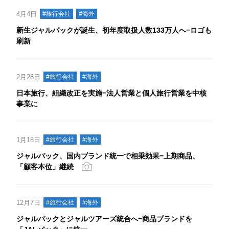
4月4日
#旅行会社
#海外
新生ジャルパックが誕生、初年度取扱人数133万人へ−ロゴも
刷新
2月28日
#旅行会社
#海外
日本旅行、組織改正を実施−法人営業と個人旅行営業を中核
事業に
1月18日
#旅行会社
#海外
ジャルパック、国内ブランド統一で相乗効果−上期商品、
「顧客本位」継続
12月7日
#旅行会社
#海外
ジャルパックとジャルツアーズ統合へ−商品ブランドを