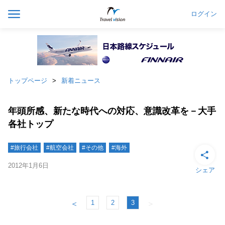
ログイン
トップページ
新着ニュース
年頭所感、新たな時代への対応、意識改革を－大手
各社トップ
#旅行会社
#航空会社
#その他
#海外
2012年1月6日
シェア
1
2
3
＜
＞