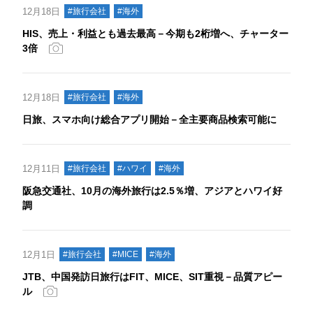
12月18日
#旅行会社
#海外
HIS、売上・利益とも過去最高－今期も2桁増へ、チャーター
3倍
12月18日
#旅行会社
#海外
日旅、スマホ向け総合アプリ開始－全主要商品検索可能に
12月11日
#旅行会社
#ハワイ
#海外
阪急交通社、10月の海外旅行は2.5％増、アジアとハワイ好
調
12月1日
#旅行会社
#MICE
#海外
JTB、中国発訪日旅行はFIT、MICE、SIT重視－品質アピー
ル