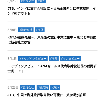
8月25日
#旅行会社
#海外
JTB、インドに旅行会社設立－日系企業向けに事業展開、イ
ンド発アウトも
8月9日
#旅行会社
#海外
KNTが組織再編へ、東名阪の旅行事業に集中－東北と中四国
は新会社に移管
8月1日
#トップインタビュー
#海外
#インタビュー
トップインタビュー：ANAセールス代表取締役社長の稲岡研
士氏
5月25日
#旅行会社
#観光局
#海外
JTB、中国で海外旅行取り扱い可能に、旅游局が許可