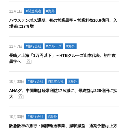
12月1日
#関連業者
#海外
ハウステンボス通期、初の営業黒字－営業利益10.6億円、入
場者は17％増
11月7日
#旅行会社
#クルーズ
#海外
長崎／上海「1万円以下」－HTBクルーズ山本代表、初年度
黒字へ
10月30日
#旅行会社
#航空会社
#海外
ANAグ、中間期は経常利益17％減に、最終益は228億円に拡
大
10月30日
#旅行会社
#海外
阪急阪神の旅行・国際輸送事業、減収減益－通期予想は上方