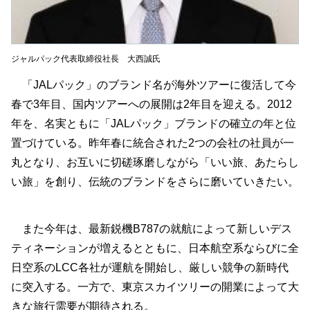
ジャルパック代表取締役社長 大西誠氏
「JALパック」のブランド名が海外ツアーに復活して今
春で3年目、国内ツアーへの展開は2年目を迎える。2012
年を、名実ともに「JALパック」ブランドの確立の年と位
置づけている。昨年春に統合された2つの会社の社員が一
丸となり、お互いに切磋琢磨しながら「いい旅、あたらし
い旅」を創り、伝統のブランドをさらに磨いていきたい。
また今年は、最新鋭機B787の就航によって新しいデス
ティネーションが増えるとともに、日本航空系ならびに全
日空系のLCC各社が運航を開始し、厳しい競争の新時代
に突入する。一方で、東京スカイツリーの開業によって大
きな旅行需要が期待される。