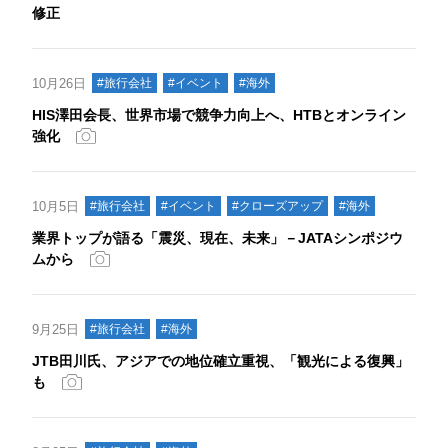
修正
10月26日
#旅行会社
#イベント
#海外
HIS澤田会長、世界市場で競争力向上へ、HTBとオンライン
強化
10月5日
#旅行会社
#イベント
#クローズアップ
#海外
業界トップが語る「震災、現在、未来」－JATAシンポジウ
ムから
9月25日
#旅行会社
#海外
JTB田川氏、アジアでの地位確立重視、「観光による復興」
も