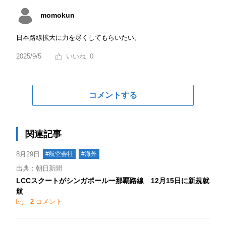
momokun
日本路線拡大に力を尽くしてもらいたい。
2025/9/5
0
コメントする
関連記事
8月29日
#航空会社
#海外
出典：朝日新聞
LCCスクートがシンガポールー那覇路線 12月15日に新規就
航
2
コメント