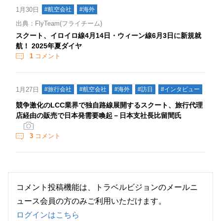
1月30日
#航空会社
#海外
出典：FlyTeam(フライチーム)
スクート、イロイロ線4月14日・ウィーン線6月3日に新規就
航！ 2025年夏ダイヤ
1
コメント
1月27日
#旅行会社
#航空会社
#海外
#訪日
#インタビュー
競争激化のLCC業界で独自路線展開するスクート、旅行代理
店経由の販売で日本発需要喚起－日本支社長比留間氏
3
コメント
コメント投稿機能は、トラベルビジョンのメールニ
ュース会員の方のみご利用いただけます。
ログインはこちら