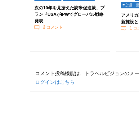
#交通・
次の10年を見据えた訪米促進策、ブ
ランドUSAがIPWでグローバル戦略
アメリカ
発表
新施設と
2
コメント
1
コ
コメント投稿機能は、トラベルビジョンのメ
ログインはこちら