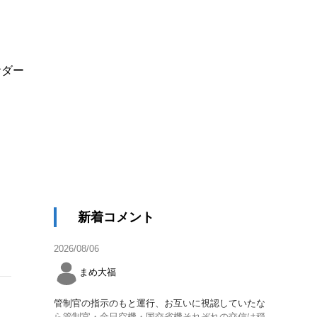
、
サダー
新着コメント
2026/08/06
まめ大福
管制官の指示のもと運行、お互いに視認していたな
ら管制官・全日空機・国交省機それぞれの交信は穏