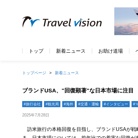
トップ
新着ニュース
お助け道場
トップページ
新着ニュース
ブランドUSA、"回復顕著"な日本市場に注目
#旅行会社
#観光局
#海外
#交通・運輸
#インタビュー
#
2025年7月28日
訪米旅行の本格回復を目指し、ブランドUSAが戦
る。日本市場については、前年比での着実な回復が進