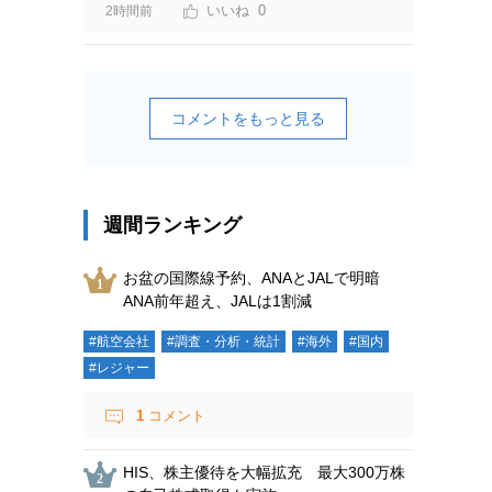
0
2時間前
コメントをもっと見る
週間ランキング
お盆の国際線予約、ANAとJALで明暗
ANA前年超え、JALは1割減
#航空会社
#調査・分析・統計
#海外
#国内
#レジャー
1
コメント
HIS、株主優待を大幅拡充 最大300万株