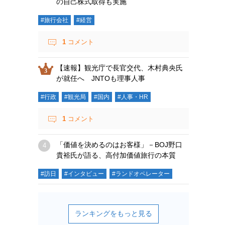
の自己株式取得も実施
#旅行会社
#経営
1
コメント
【速報】観光庁で長官交代、木村典央氏
が就任へ JNTOも理事人事
#行政
#観光局
#国内
#人事・HR
1
コメント
「価値を決めるのはお客様」－BOJ野口
貴裕氏が語る、高付加価値旅行の本質
#訪日
#インタビュー
#ランドオペレーター