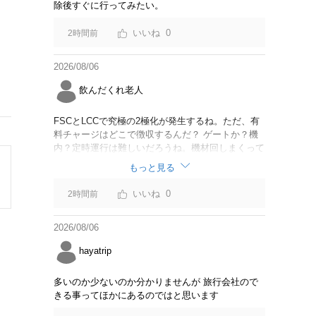
除後すぐに行ってみたい。
0
2時間前
2026/08/06
飲んだくれ老人
FSCとLCCで究極の2極化が発生するね。ただ、有
料チャージはどこで徴収するんだ？ ゲートか？機
内？定時運行は難しいだろうね。機材回しまくって
るからジェットスター豪州路線は全便遅延するんじ
もっと見る
ゃないか。
0
2時間前
2026/08/06
hayatrip
多いのか少ないのか分かりませんが 旅行会社ので
きる事ってほかにあるのではと思います