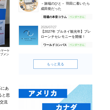
－旅端のひと－ 羽田に着いたら
成田発だった
現場の本音コラム
2026/07/27
【2027年 ブルネイ観光年】プレ
ローンチセレモニーを開催！
ワールドコンパス
ルマーケ
ップメン
もっと見る
幕にあ
ると思
交流