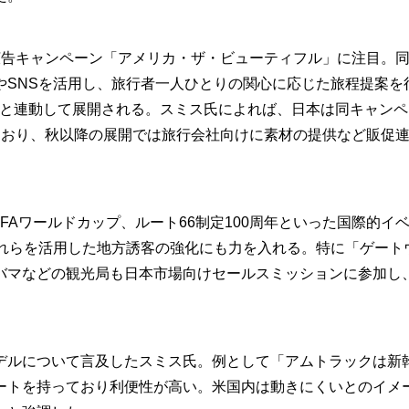
告キャンペーン「アメリカ・ザ・ビューティフル」に注目。
やSNSを活用し、旅行者一人ひとりの関心に応じた旅程提案を
ul.com」と連動して展開される。スミス氏によれば、日本は同キャン
ており、秋以降の展開では旅行会社向けに素材の提供など販促
FIFAワールドカップ、ルート66制定100周年といった国際的イ
これらを活用した地方誘客の強化にも力を入れる。特に「ゲート
バマなどの観光局も日本市場向けセールスミッションに参加し
ルについて言及したスミス氏。例として「アムトラックは新
ートを持っており利便性が高い。米国内は動きにくいとのイメ