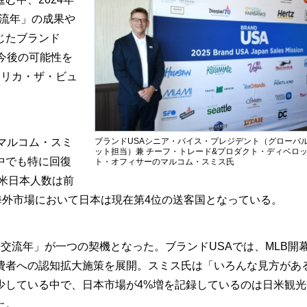
交流年」の成果や
じたブランド
今後の可能性を
メリカ・ザ・ビュ
ブランドUSAシニア・バイス・プレジデント（グローバ
マルコム・スミ
ット担当）兼 チーフ・トレード&プロダクト・ディベロ
中でも特に回復
ト・オフィサーのマルコム・スミス氏
訪米日本人数は前
、海外市場において日本は現在第4位の送客国となっている。
流年」が一つの契機となった。ブランドUSAでは、MLB開
費者への認知拡大施策を展開。スミス氏は「いろんな見方があ
少している中で、日本市場が4%増を記録しているのは日米観光
た。