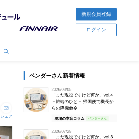
新規会員登録
ログイン
ベンダーさん新着情報
2026/08/05
「まだ現役ですけど何か」vol.4
－旅端のひと－ 帰国便で機長か
らの降機命令
シェア
現場の本音コラム
2026/07/29
「まだ現役ですけど何か」vol.3