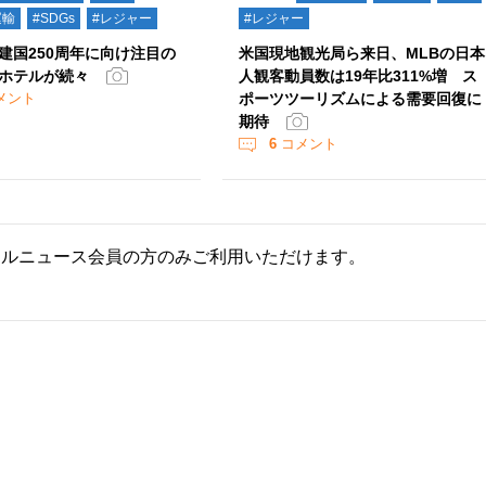
運輸
#SDGs
#レジャー
#レジャー
建国250周年に向け注目の
米国現地観光局ら来日、MLBの日本
ホテルが続々
人観客動員数は19年比311%増 ス
メント
ポーツツーリズムによる需要回復に
期待
6
コメント
ールニュース会員の方のみご利用いただけます。