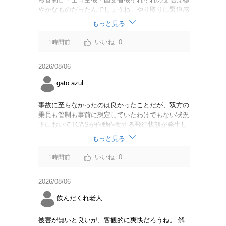
やかなものだったんでしょうね。やり取りに緊迫感
がなかったのならば今回の判断は正しいと思いま
もっと見る
す。
0
1時間前
2026/08/06
gato azul
事故に至らなかったのは良かったことだが、双方の
乗員も管制も事前に想定していたわけでもない状況
下においてTCASが作動作動する飛行状態が発生し
たことは事実。CABは身内可愛やでこのままうやむ
もっと見る
やにするつもりだろうか？
0
1時間前
2026/08/06
飲んだくれ老人
被害が無いと良いが、客観的に爽快だろうね。 解