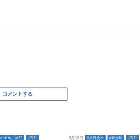
コメントする
#ホテル・旅館
#海外
3月18日
#旅行会社
#観光局
#海外