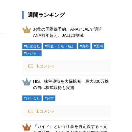
週間ランキング
お盆の国際線予約、ANAとJALで明暗
ANA前年超え、JALは1割減
#航空会社
#調査・分析・統計
#海外
#国内
#レジャー
1
コメント
HIS、株主優待を大幅拡充 最大300万株
の自己株式取得も実施
#旅行会社
#経営
1
コメント
『ガイド』という仕事を再定義する－元