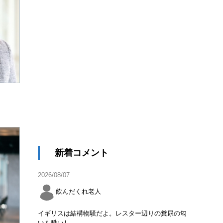
新着コメント
2026/08/07
飲んだくれ老人
イギリスは結構物騒だよ。レスター辺りの糞尿の匂
いも酷いし。