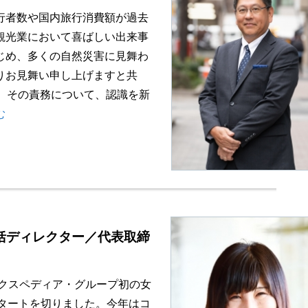
行者数や国内旅行消費額が過去
観光業において喜ばしい出来事
じめ、多くの自然災害に見舞わ
りお見舞い申し上げますと共
、その責務について、認識を新
む
括ディレクター／代表取締
エクスペディア・グループ初の女
タートを切りました。今年はコ