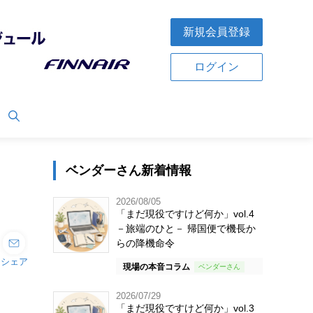
新規会員登録
ログイン
ベンダーさん新着情報
2026/08/05
「まだ現役ですけど何か」vol.4
－旅端のひと－ 帰国便で機長か
らの降機命令
シェア
現場の本音コラム
2026/07/29
「まだ現役ですけど何か」vol.3