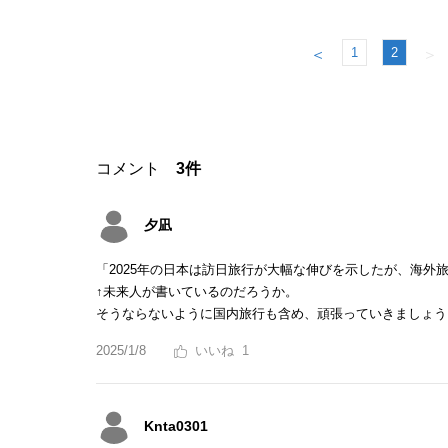
1
2
＜
＞
コメント
3件
夕凪
「2025年の日本は訪日旅行が大幅な伸びを示したが、海外
↑未来人が書いているのだろうか。
そうならないように国内旅行も含め、頑張っていきましょう
2025/1/8
1
Knta0301