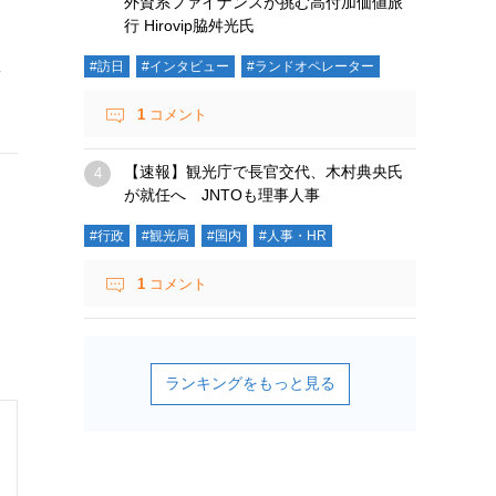
外資系ファイナンスが挑む高付加価値旅
行 Hirovip脇舛光氏
#訪日
#インタビュー
#ランドオペレーター
か
1
コメント
【速報】観光庁で長官交代、木村典央氏
が就任へ JNTOも理事人事
#行政
#観光局
#国内
#人事・HR
1
コメント