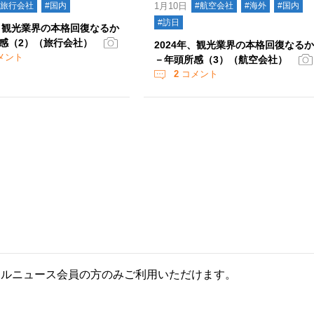
#旅行会社
#国内
1月10日
#航空会社
#海外
#国内
#訪日
年、観光業界の本格回復なるか
感（2）（旅行会社）
2024年、観光業界の本格回復なる
メント
－年頭所感（3）（航空会社）
2
コメント
ールニュース会員の方のみご利用いただけます。