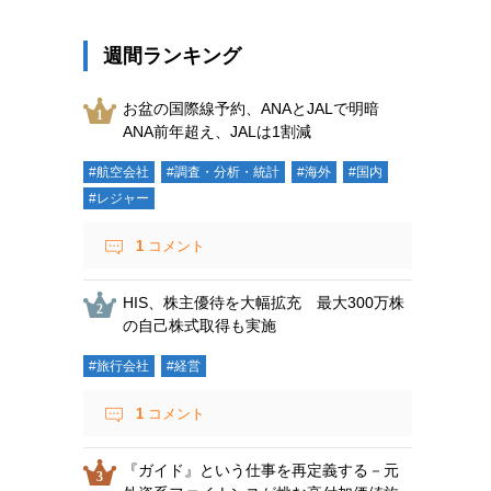
週間ランキング
お盆の国際線予約、ANAとJALで明暗
ANA前年超え、JALは1割減
#航空会社
#調査・分析・統計
#海外
#国内
#レジャー
1
コメント
HIS、株主優待を大幅拡充 最大300万株
の自己株式取得も実施
#旅行会社
#経営
1
コメント
『ガイド』という仕事を再定義する－元