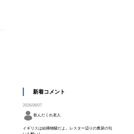
新着コメント
2026/08/07
飲んだくれ老人
イギリスは結構物騒だよ。レスター辺りの糞尿の匂
いも酷いし。