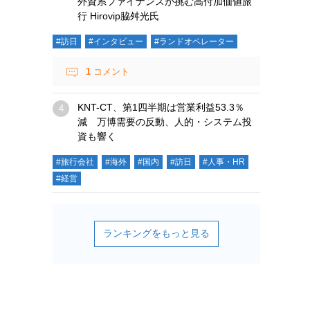
外資系ファイナンスが挑む高付加価値旅
行 Hirovip脇舛光氏
#訪日
#インタビュー
#ランドオペレーター
1
コメント
KNT-CT、第1四半期は営業利益53.3％
減 万博需要の反動、人的・システム投
資も響く
#旅行会社
#海外
#国内
#訪日
#人事・HR
#経営