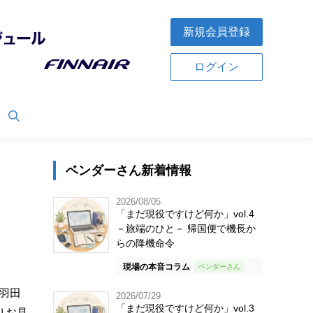
新規会員登録
ログイン
ベンダーさん新着情報
2026/08/05
「まだ現役ですけど何か」vol.4
－旅端のひと－ 帰国便で機長か
らの降機命令
現場の本音コラム
羽田
2026/07/29
「まだ現役ですけど何か」vol.3
りお見