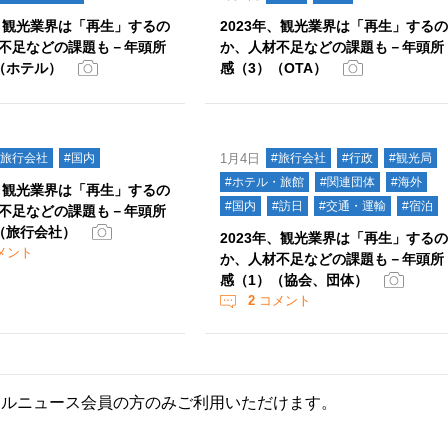
年、観光業界は「再生」するの
2023年、観光業界は「再生」する
不足などの課題も－年頭所
か、人材不足などの課題も－年頭所
（ホテル）
感（3）（OTA）
#旅行会社
#国内
1月4日
#旅行会社
#行政
#観光局
#ホテル・旅館
#関連団体
#海外
年、観光業界は「再生」するの
#国内
#訪日
#交通・運輸
#宿泊
不足などの課題も－年頭所
（旅行会社）
2023年、観光業界は「再生」する
メント
か、人材不足などの課題も－年頭所
感（1）（協会、団体）
2
コメント
ールニュース会員の方のみご利用いただけます。