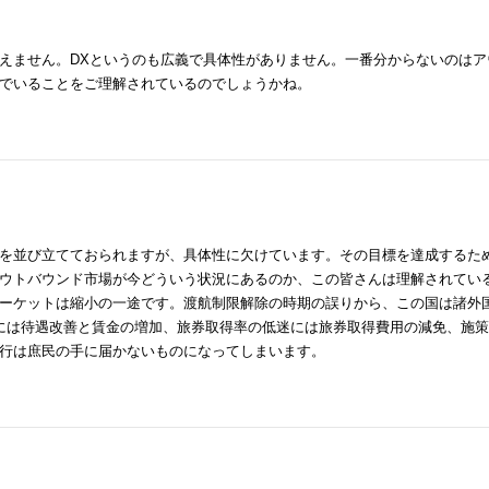
えません。DXというのも広義で具体性がありません。一番分からないのはア
でいることをご理解されているのでしょうかね。
を並び立てておられますが、具体性に欠けています。その目標を達成するた
ウトバウンド市場が今どういう状況にあるのか、この皆さんは理解されてい
ーケットは縮小の一途です。渡航制限解除の時期の誤りから、この国は諸外
には待遇改善と賃金の増加、旅券取得率の低迷には旅券取得費用の減免、施
行は庶民の手に届かないものになってしまいます。