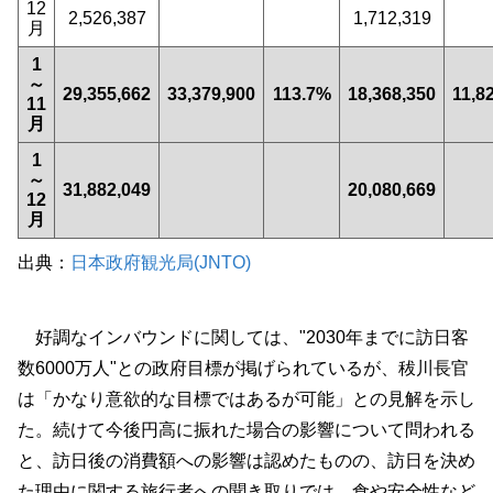
12
2,526,387
1,712,319
月
1
～
29,355,662
33,379,900
113.7%
18,368,350
11,8
11
月
1
～
31,882,049
20,080,669
12
月
出典：
日本政府観光局(JNTO)
好調なインバウンドに関しては、"2030年までに訪日客
数6000万人"との政府目標が掲げられているが、秡川長官
は「かなり意欲的な目標ではあるが可能」との見解を示し
た。続けて今後円高に振れた場合の影響について問われる
と、訪日後の消費額への影響は認めたものの、訪日を決め
た理由に関する旅行者への聞き取りでは、食や安全性など