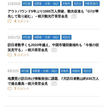
11月21日
#行政
#調査・分析・統計
#海外
#訪日
#教育旅行
アウトバウンド5年ぶり1000万人突破、観光促進も「G7が率
先して取り組む」－秡川観光庁長官会見
4
コメント
10月17日
#行政
#調査・分析・統計
#訪日
訪日者数早くも2023年越え、中国市場回復傾向も「今後の状
況見守る」－秡川長官会見
5
コメント
8月21日
#行政
#調査・分析・統計
#海外
#国内
#訪日
地震受け訪日向け情報発信に課題、7月訪日者数は約330万人
で過去最高－秡川長官会見
3
コメント