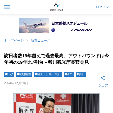
ログイン
トップページ
新着ニュース
訪日者数19年越えで過去最高、アウトバウンドは今
年初の19年比7割台－秡川観光庁長官会見
#行政
#現地情報
#調査・分析・統計
#海外
#訪日
2024年12月18日
シェア