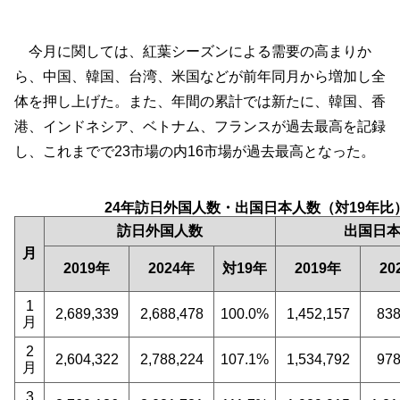
今月に関しては、紅葉シーズンによる需要の高まりか
ら、中国、韓国、台湾、米国などが前年同月から増加し全
体を押し上げた。また、年間の累計では新たに、韓国、香
港、インドネシア、ベトナム、フランスが過去最高を記録
し、これまでで23市場の内16市場が過去最高となった。
24年訪日外国人数・出国日本人数（対19年比
訪日外国人数
出国日
月
2019年
2024年
対19年
2019年
20
1
2,689,339
2,688,478
100.0%
1,452,157
838
月
2
2,604,322
2,788,224
107.1%
1,534,792
978
月
3