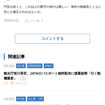
円安が続くと、これ以上の数字の伸びは難しい。海外の物価高とともに
何とか修正されればよいが。
2024/11/21
1
コメントする
関連記事
9月18日
#行政
#関連団体
#海外
観光庁秡川長官、JATAのパスポート無料配布に慎重姿勢「行く動
機重要」
17
コメント
6月25日
#行政
#人事・HR