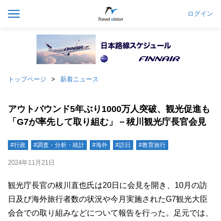
ログイン
トップページ
新着ニュース
アウトバウンド5年ぶり1000万人突破、観光促進も
「G7が率先して取り組む」－秡川観光庁長官会見
#行政
#調査・分析・統計
#海外
#訪日
#教育旅行
2024年11月21日
観光庁長官の秡川直也氏は20日に会見を開き、10月の訪
日及び海外旅行者数の状況や今月実施されたG7観光大臣
会合での取り組みなどについて報告を行った。足元では、