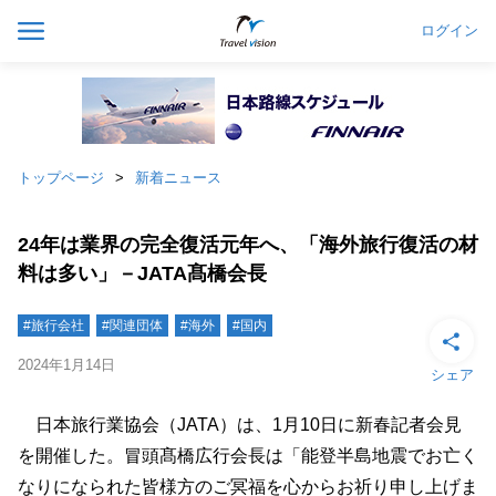
ログイン
トップページ
新着ニュース
24年は業界の完全復活元年へ、「海外旅行復活の材
料は多い」－JATA髙橋会長
#旅行会社
#関連団体
#海外
#国内
2024年1月14日
シェア
日本旅行業協会（JATA）は、1月10日に新春記者会見
を開催した。冒頭髙橋広行会長は「能登半島地震でお亡く
なりになられた皆様方のご冥福を心からお祈り申し上げま