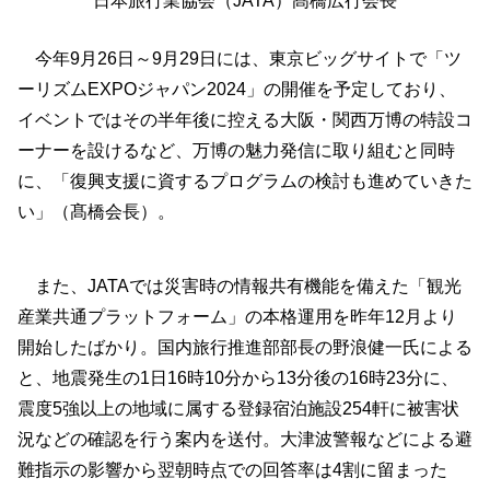
日本旅行業協会（JATA）髙橋広行会長
今年9月26日～9月29日には、東京ビッグサイトで「ツ
ーリズムEXPOジャパン2024」の開催を予定しており、
イベントではその半年後に控える大阪・関西万博の特設コ
ーナーを設けるなど、万博の魅力発信に取り組むと同時
に、「復興支援に資するプログラムの検討も進めていきた
い」（髙橋会長）。
また、JATAでは災害時の情報共有機能を備えた「観光
産業共通プラットフォーム」の本格運用を昨年12月より
開始したばかり。国内旅行推進部部長の野浪健一氏による
と、地震発生の1日16時10分から13分後の16時23分に、
震度5強以上の地域に属する登録宿泊施設254軒に被害状
況などの確認を行う案内を送付。大津波警報などによる避
難指示の影響から翌朝時点での回答率は4割に留まった