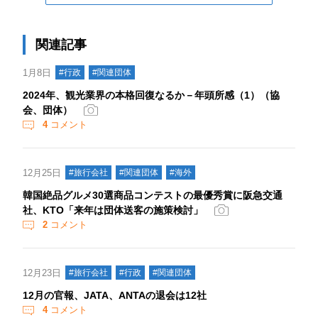
関連記事
1月8日
#行政
#関連団体
2024年、観光業界の本格回復なるか－年頭所感（1）（協
会、団体）
4
コメント
12月25日
#旅行会社
#関連団体
#海外
韓国絶品グルメ30選商品コンテストの最優秀賞に阪急交通
社、KTO「来年は団体送客の施策検討」
2
コメント
12月23日
#旅行会社
#行政
#関連団体
12月の官報、JATA、ANTAの退会は12社
4
コメント