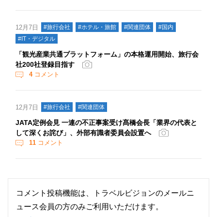
12月7日
#旅行会社
#ホテル・旅館
#関連団体
#国内
#IT・デジタル
「観光産業共通プラットフォーム」の本格運用開始、旅行会
社200社登録目指す
4
コメント
12月7日
#旅行会社
#関連団体
JATA定例会見 一連の不正事案受け髙橋会長「業界の代表と
して深くお詫び」、外部有識者委員会設置へ
11
コメント
コメント投稿機能は、トラベルビジョンのメールニ
ュース会員の方のみご利用いただけます。