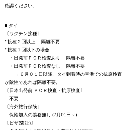
確認ください。
■ タイ
〔ワクチン接種〕
* 接種２回以上: 隔離不要
* 接種１回以下の場合:
・出発前ＰＣＲ検査あり: 隔離不要
・出発前ＰＣＲ検査なし: 隔離不要
→ ６月０１日以降、タイ到着時の空港での抗原検査
が陰性であれば隔離不要。
〔日本出発前 ＰＣＲ検査・抗原検査〕
不要
〔海外旅行保険〕
保険加入の義務無し (7月01日～)
〔ビザ(査証)〕