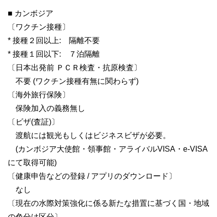
■ カンボジア
〔ワクチン接種〕
* 接種２回以上: 隔離不要
* 接種１回以下: ７泊隔離
〔日本出発前 ＰＣＲ検査・抗原検査〕
不要 (ワクチン接種有無に関わらず)
〔海外旅行保険〕
保険加入の義務無し
〔ビザ(査証)〕
渡航には観光もしくはビジネスビザが必要。
(カンボジア大使館・領事館・アライバルVISA・e-VISA
にて取得可能)
〔健康申告などの登録 / アプリのダウンロード〕
なし
〔現在の水際対策強化に係る新たな措置に基づく国・地域
の色分け区分〕