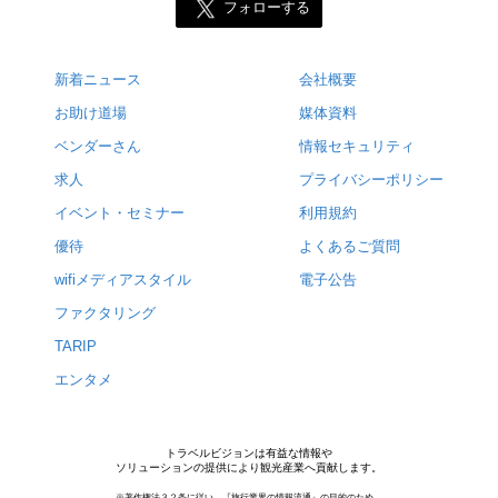
フォローする
新着ニュース
会社概要
お助け道場
媒体資料
ベンダーさん
情報セキュリティ
求人
プライバシーポリシー
イベント・セミナー
利用規約
優待
よくあるご質問
wifiメディアスタイル
電子公告
ファクタリング
TARIP
エンタメ
トラベルビジョンは有益な情報や
ソリューションの提供により観光産業へ貢献します。
※著作権法３２条に従い，『旅行業界の情報流通』の目的のため，