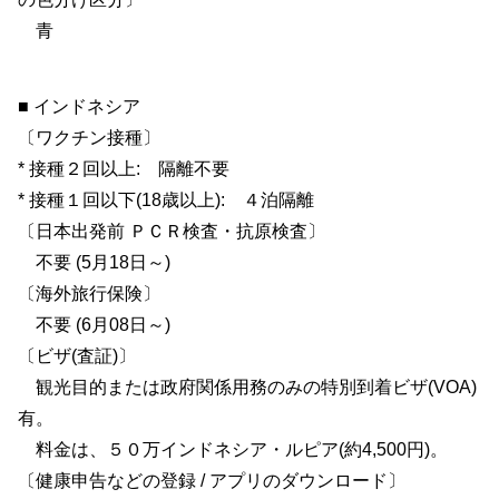
青
■ インドネシア
〔ワクチン接種〕
* 接種２回以上: 隔離不要
* 接種１回以下(18歳以上): ４泊隔離
〔日本出発前 ＰＣＲ検査・抗原検査〕
不要 (5月18日～)
〔海外旅行保険〕
不要 (6月08日～)
〔ビザ(査証)〕
観光目的または政府関係用務のみの特別到着ビザ(VOA)
有。
料金は、５０万インドネシア・ルピア(約4,500円)。
〔健康申告などの登録 / アプリのダウンロード〕