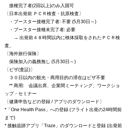
接種完了者(2回以上)のみ入国可
〔日本出発前 ＰＣＲ検査・抗原検査〕
・ブースター接種完了者: 不要 (5月30日～)
・ブースター接種未完了者: 必要
→ 出発前４８時間以内に検体採取をされたＰＣＲ検
査。
〔海外旅行保険〕
保険加入の義務無し (5月30日～)
〔ビザ(査証)〕
３０日以内の観光・商用目的の滞在はビザ不要
** 商用: 会議出席、企業間ミーティング、ワークショ
ップ・セミナー
〔健康申告などの登録 / アプリのダウンロード〕
*「One Health Pass」への登録 (フライト出発の24時間前
まで)
* 接触追跡アプリ「Traze」のダウンロードと登録 (出発前