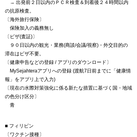
→ 出発前２日以内のＰＣＲ検査＆到着後２４時間以内
の抗原検査。
〔海外旅行保険〕
保険加入の義務無し
〔ビザ(査証)〕
９０日以内の観光・業務(商談/会議/視察)・外交目的の
滞在はビザ不要。
〔健康申告などの登録 / アプリのダウンロード〕
MySejahteraアプリへの登録 (渡航7日前までに「健康情
報」をアプリ上で入力)
〔現在の水際対策強化に係る新たな措置に基づく国・地域
の色分け区分〕
青
■ フィリピン
〔ワクチン接種〕