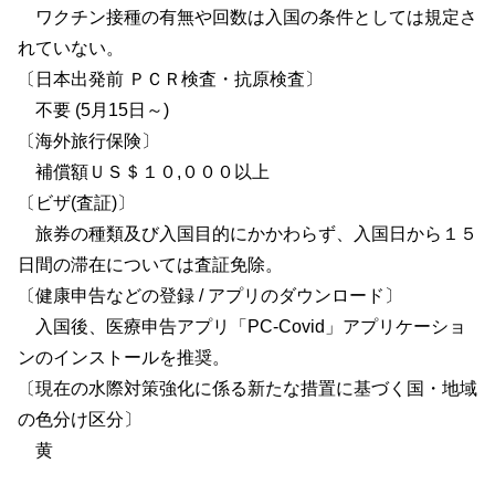
ワクチン接種の有無や回数は入国の条件としては規定さ
れていない。
〔日本出発前 ＰＣＲ検査・抗原検査〕
不要 (5月15日～)
〔海外旅行保険〕
補償額ＵＳ＄１０,０００以上
〔ビザ(査証)〕
旅券の種類及び入国目的にかかわらず、入国日から１５
日間の滞在については査証免除。
〔健康申告などの登録 / アプリのダウンロード〕
入国後、医療申告アプリ「PC-Covid」アプリケーショ
ンのインストールを推奨。
〔現在の水際対策強化に係る新たな措置に基づく国・地域
の色分け区分〕
黄