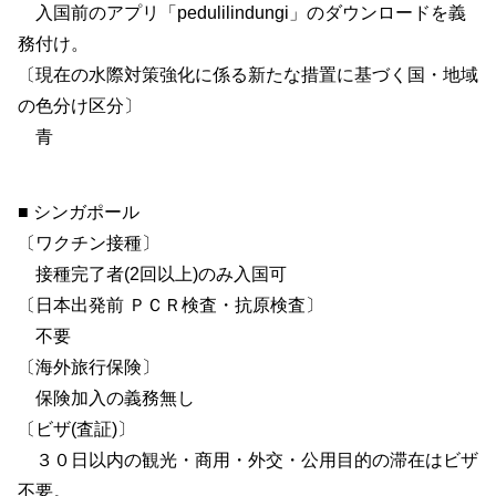
入国前のアプリ「pedulilindungi」のダウンロードを義
務付け。
〔現在の水際対策強化に係る新たな措置に基づく国・地域
の色分け区分〕
青
■ シンガポール
〔ワクチン接種〕
接種完了者(2回以上)のみ入国可
〔日本出発前 ＰＣＲ検査・抗原検査〕
不要
〔海外旅行保険〕
保険加入の義務無し
〔ビザ(査証)〕
３０日以内の観光・商用・外交・公用目的の滞在はビザ
不要。