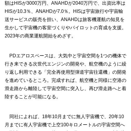
額はHISが3000万円、ANAHDが2040万円で、出資比率は
HISが10.3％、ANAHDが7.0％。HISは宇宙旅行や宇宙輸
送サービスの販売を担い、ANAHDは旅客機運航の知見を
生かして宇宙機の客室づくりやパイロットの育成を支援。
2023年の商業運航開始をめざす。
PDエアロスペースは、大気中と宇宙空間を1つの機体で
行き来できる次世代エンジンの開発や、航空機のように繰
り返し利用できる「完全再使用型弾道宇宙往還機」の開発
を進めているところ。完成すれば、航空機と同様に空港の
滑走路から離陸して宇宙空間に突入し、再び滑走路へと着
陸することが可能になる。
同社によれば、18年10月までに無人宇宙機で、20年10
月までに有人宇宙機で上空100キロメートルの宇宙空間へ