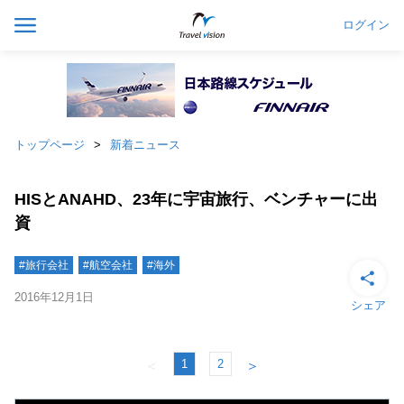
ログイン
トップページ
新着ニュース
HISとANAHD、23年に宇宙旅行、ベンチャーに出
資
#旅行会社
#航空会社
#海外
2016年12月1日
シェア
1
2
＜
＞