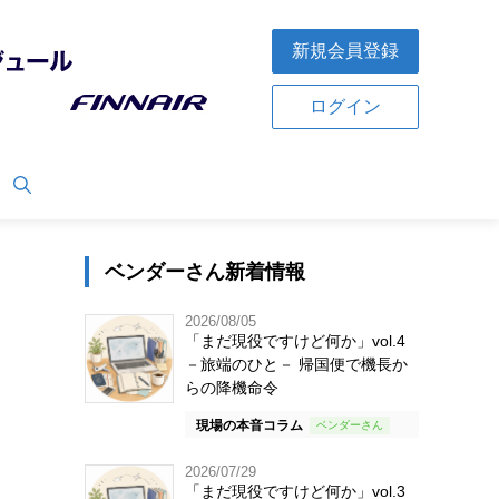
新規会員登録
ログイン
ベンダーさん新着情報
2026/08/05
「まだ現役ですけど何か」vol.4
－旅端のひと－ 帰国便で機長か
らの降機命令
現場の本音コラム
2026/07/29
「まだ現役ですけど何か」vol.3