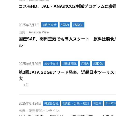
コスモHD、JAL・ANAのCO2削減プログラムに参
2025年7月7日
#航空会社
#国内
#SDGs
出典：Aviation Wire
国産SAF、羽田空港でも導入スタート 原料は廃食用
ル
2025年6月29日
#旅行会社
#関連団体
#国内
#SDGs
第3回JATA SDGsアワード発表、近畿日本ツーリ
大
2025年6月24日
#航空会社
#調査・分析・統計
#国内
#SDGs
出典：読売新聞オンライン