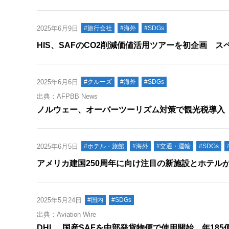
2025年6月9日
#旅行会社
#海外
#SDGs
HIS、SAFのCO2削減価値活用ツアーを初企画 ス
2025年6月6日
#クルーズ
#海外
#SDGs
出典：AFPBB News
ノルウェー、オーバーツーリズム対策で観光税導入
2025年6月5日
#ホテル・旅館
#海外
#交通・運輸
#SDGs
アメリカ建国250周年に向け注目の新施設とホテル
2025年5月24日
#国内
#SDGs
出典：Aviation Wire
DHL、国産SAFを中部発貨物便で使用開始 年18