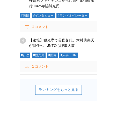
外資系ファイナンスが挑む高付加価値旅
行 Hirovip脇舛光氏
#訪日
#インタビュー
#ランドオペレーター
1
コメント
【速報】観光庁で長官交代、木村典央氏
が就任へ JNTOも理事人事
#行政
#観光局
#国内
#人事・HR
1
コメント