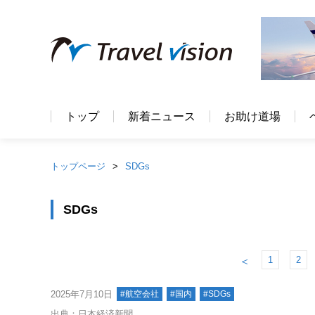
トップ
新着ニュース
お助け道場
トップページ
SDGs
SDGs
1
2
＜
2025年7月10日
#航空会社
#国内
#SDGs
出典：日本経済新聞