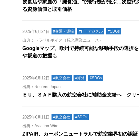
飲食店や家庭の「廃食油」で飛行機が飛ぶ…次世代
る資源価値と取引価格
2025年6月24日
#交通・運輸
#IT・デジタル
#SDGs
出典：トラベルボイス（観光産業ニュース）
Googleマップ、欧州で持続可能な移動手段の選択
や坂道の把握も
2025年6月12日
#航空会社
#海外
#SDGs
出典：Reuters Japan
ＥＵ、ＳＡＦ購入の航空会社に補助金支給へ クリ
2025年6月11日
#航空会社
#SDGs
出典：Aviation Wire
ZIPAIR、カーボンニュートラルで航空業界初の認