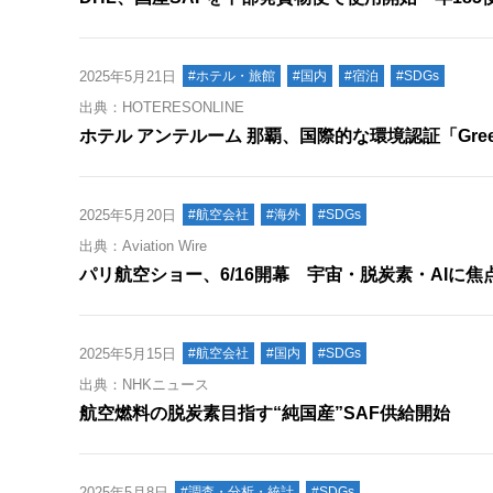
2025年5月21日
#ホテル・旅館
#国内
#宿泊
#SDGs
出典：HOTERESONLINE
ホテル アンテルーム 那覇、国際的な環境認証「Gree
2025年5月20日
#航空会社
#海外
#SDGs
出典：Aviation Wire
パリ航空ショー、6/16開幕 宇宙・脱炭素・AIに焦
2025年5月15日
#航空会社
#国内
#SDGs
出典：NHKニュース
航空燃料の脱炭素目指す“純国産”SAF供給開始
2025年5月8日
#調査・分析・統計
#SDGs