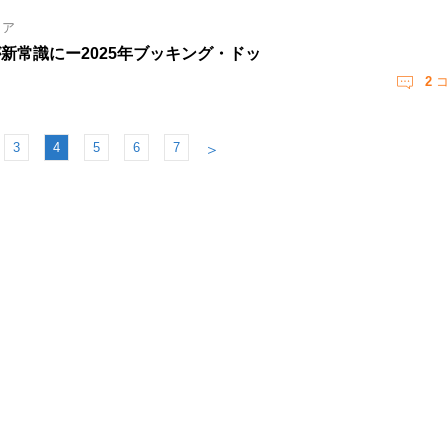
ィア
新常識にー2025年ブッキング・ドッ
2
コ
3
4
5
6
7
＞