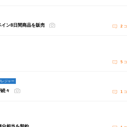
ペイン8日間商品を販売
2
コ
5
コ
#レジャー
が続々
1
コ
5便分相当を契約