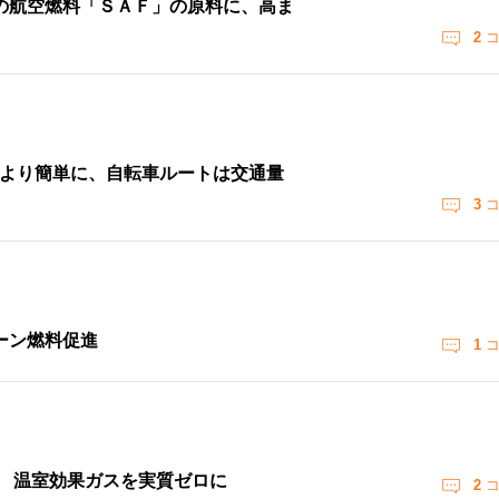
の航空燃料「ＳＡＦ」の原料に、高ま
2
コ
をより簡単に、自転車ルートは交通量
3
コ
ーン燃料促進
1
コ
証 温室効果ガスを実質ゼロに
2
コ