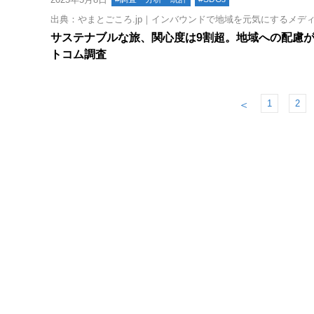
出典：やまとごころ.jp｜インバウンドで地域を元気にするメデ
サステナブルな旅、関心度は9割超。地域への配慮が
トコム調査
1
2
＜