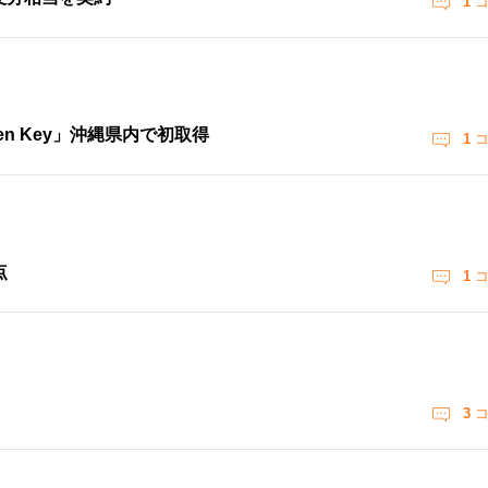
1
コ
n Key」沖縄県内で初取得
1
コ
点
1
コ
3
コ