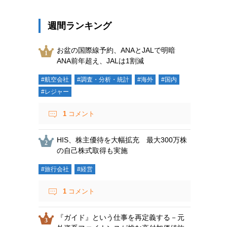
週間ランキング
お盆の国際線予約、ANAとJALで明暗
ANA前年超え、JALは1割減
#航空会社
#調査・分析・統計
#海外
#国内
#レジャー
1
コメント
HIS、株主優待を大幅拡充 最大300万株
の自己株式取得も実施
#旅行会社
#経営
1
コメント
『ガイド』という仕事を再定義する－元