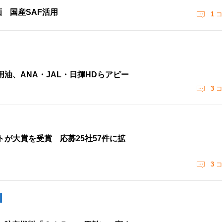
画 国産SAF活用
1
コ
油、ANA・JAL・日揮HDらアピー
3
コ
ストが大賞を受賞 応募25社57件に拡
3
コ