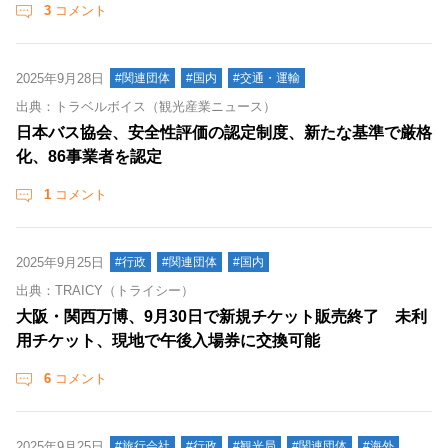
3
コメント
2025年9月28日
#関連団体
#国内
#交通・運輸
出典：トラベルボイス（観光産業ニュース）
日本バス協会、安全性評価の認定制度、新たな基準で厳格
化、86事業者を認定
1
コメント
2025年9月25日
#行政
#関連団体
#国内
出典：TRAICY（トライシー）
大阪・関西万博、9月30日で新規チケット販売終了 未利
用チケット、現地で午後入場券に交換可能
6
コメント
2025年9月25日
#旅行会社
#行政
#観光局
#関連団体
#海外