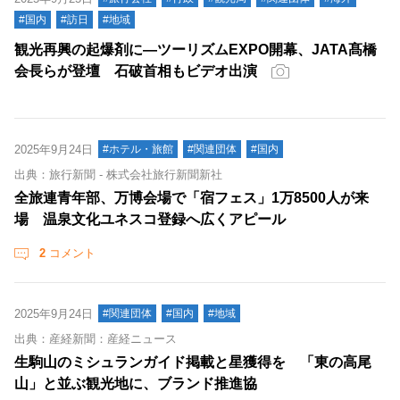
#国内
#訪日
#地域
観光再興の起爆剤に―ツーリズムEXPO開幕、JATA髙橋
会長らが登壇 石破首相もビデオ出演
2025年9月24日
#ホテル・旅館
#関連団体
#国内
出典：旅行新聞 - 株式会社旅行新聞新社
全旅連青年部、万博会場で「宿フェス」1万8500人が来
場 温泉文化ユネスコ登録へ広くアピール
2
コメント
2025年9月24日
#関連団体
#国内
#地域
出典：産経新聞：産経ニュース
生駒山のミシュランガイド掲載と星獲得を 「東の高尾
山」と並ぶ観光地に、ブランド推進協