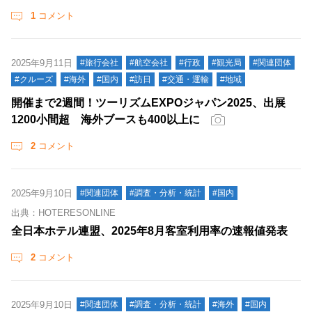
1
コメント
2025年9月11日
#旅行会社
#航空会社
#行政
#観光局
#関連団体
#クルーズ
#海外
#国内
#訪日
#交通・運輸
#地域
開催まで2週間！ツーリズムEXPOジャパン2025、出展
1200小間超 海外ブースも400以上に
2
コメント
2025年9月10日
#関連団体
#調査・分析・統計
#国内
出典：HOTERESONLINE
全日本ホテル連盟、2025年8月客室利用率の速報値発表
2
コメント
2025年9月10日
#関連団体
#調査・分析・統計
#海外
#国内