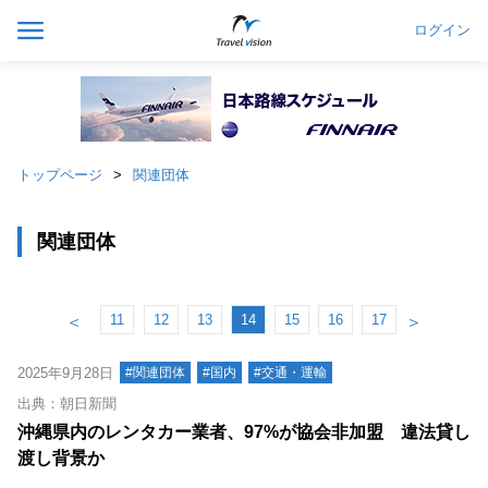
ログイン
トップページ
関連団体
関連団体
11
12
13
14
15
16
17
＜
＞
2025年9月28日
#関連団体
#国内
#交通・運輸
出典：朝日新聞
沖縄県内のレンタカー業者、97%が協会非加盟 違法貸し
渡し背景か