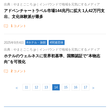
出典：やまとごころ.jp｜インバウンドで地域を元気にするメディア
アドベンチャートラベル市場144兆円に拡大 1人42万円支
出、文化体験派が最多
1
コメント
2025年9月4日
#ホテル・旅館
#関連団体
出典：やまとごころ.jp｜インバウンドで地域を元気にするメディア
ホテルのウェルネスに世界初基準、国際認証で“本物志
向”を可視化
2
コメント
11
12
13
14
15
16
17
＜
＞