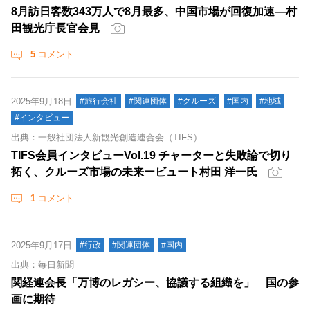
8月訪日客数343万人で8月最多、中国市場が回復加速―村
田観光庁長官会見
5
コメント
2025年9月18日
#旅行会社
#関連団体
#クルーズ
#国内
#地域
#インタビュー
出典：一般社団法人新観光創造連合会（TIFS）
TIFS会員インタビューVol.19 チャーターと失敗論で切り
拓く、クルーズ市場の未来ービュート村田 洋一氏
1
コメント
2025年9月17日
#行政
#関連団体
#国内
出典：毎日新聞
関経連会長「万博のレガシー、協議する組織を」 国の参
画に期待