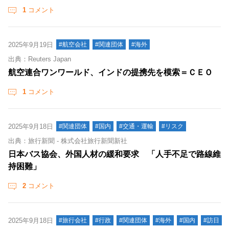
1
コメント
2025年9月19日
#航空会社
#関連団体
#海外
出典：Reuters Japan
航空連合ワンワールド、インドの提携先を模索＝ＣＥＯ
1
コメント
2025年9月18日
#関連団体
#国内
#交通・運輸
#リスク
出典：旅行新聞 - 株式会社旅行新聞新社
日本バス協会、外国人材の緩和要求 「人手不足で路線維
持困難」
2
コメント
2025年9月18日
#旅行会社
#行政
#関連団体
#海外
#国内
#訪日