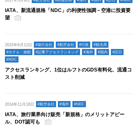
2017年3月9日
#航空会社
#関連団体
#海外
#国内
#訪日
#NDC
IATA、新流通規格「NDC」の利便性強調－空港に投資要
望
2015年6月12日
#旅行会社
#航空会社
#行政
#観光局
#ホテル・旅館
#記事アクセスランキング
#海外
#国内
#訪日
#NDC
アクセスランキング、1位はルフトのGDS有料化、流通コ
スト削減
2014年11月18日
#航空会社
#海外
#NDC
IATA、旅行業界向け販売「新規格」のメリットアピー
ル、DOT認可も