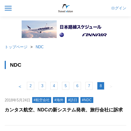
ログイン
トップページ
NDC
NDC
2
3
4
5
6
7
8
＜
＞
2018年5月24日
#航空会社
#海外
#訪日
#NDC
カンタス航空、NDCの新システム発表、旅行会社に訴求