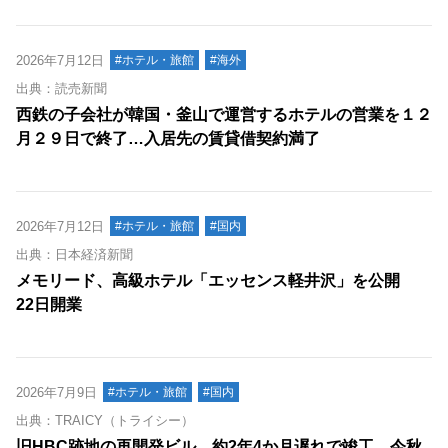
2026年7月12日
#ホテル・旅館
#海外
出典：読売新聞
西鉄の子会社が韓国・釜山で運営するホテルの営業を１２
月２９日で終了…入居先の賃貸借契約満了
2026年7月12日
#ホテル・旅館
#国内
出典：日本経済新聞
メモリード、高級ホテル「エッセンス軽井沢」を公開
22日開業
2026年7月9日
#ホテル・旅館
#国内
出典：TRAICY（トライシー）
旧HBC跡地の再開発ビル、約2年4か月遅れで竣工 今秋