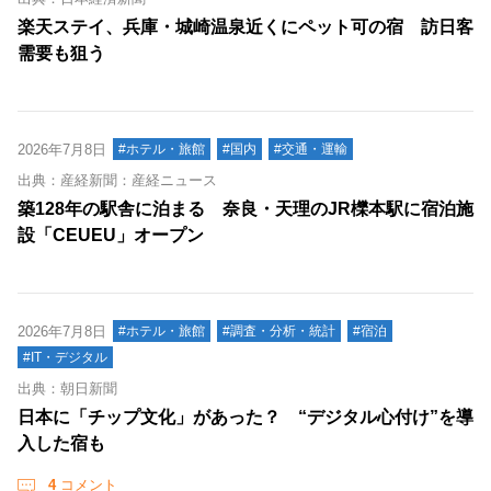
楽天ステイ、兵庫・城崎温泉近くにペット可の宿 訪日客
需要も狙う
2026年7月8日
#ホテル・旅館
#国内
#交通・運輸
出典：産経新聞：産経ニュース
築128年の駅舎に泊まる 奈良・天理のJR櫟本駅に宿泊施
設「CEUEU」オープン
2026年7月8日
#ホテル・旅館
#調査・分析・統計
#宿泊
#IT・デジタル
出典：朝日新聞
日本に「チップ文化」があった？ “デジタル心付け”を導
入した宿も
4
コメント