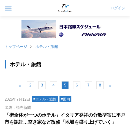
ログイン
トップページ
ホテル・旅館
ホテル・旅館
2
3
4
5
6
7
8
＜
＞
2026年7月12日
#ホテル・旅館
#国内
出典：読売新聞
「街全体が一つのホテル」イタリア発祥の分散型宿に平戸
市を認証…空き家など改修「地域を盛り上げていく」