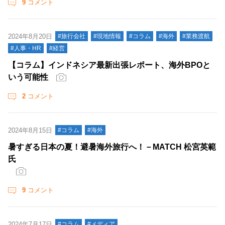
9
コメント
2024年8月20日
#旅行会社
#現地情報
#コラム
#海外
#業務渡航
#人事・HR
#経営
【コラム】インドネシア最新出張レポート、海外BPOと
いう可能性
2
コメント
2024年8月15日
#コラム
#海外
暑すぎる日本の夏！避暑海外旅行へ！－MATCH 松宮英範
氏
9
コメント
2024年7月17日
#コラム
#メディア