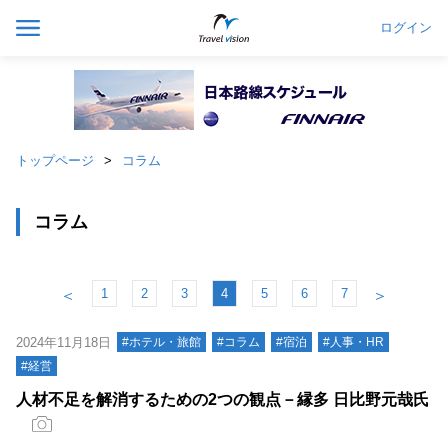
ログイン
トップページ
コラム
コラム
1
2
3
4
5
6
7
＜
＞
2024年11月18日
#ホテル・旅館
#コラム
#宿泊
#人事・HR
#経営
人材不足を解消するための2つの観点－縁多 日比野元哉氏