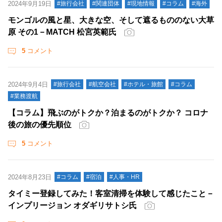
2024年9月19日
#旅行会社
#関連団体
#現地情報
#コラム
#海外
モンゴルの風と星、大きな空、そして遮るもののない大草
原 その1－MATCH 松宮英範氏
5
コメント
2024年9月4日
#旅行会社
#航空会社
#ホテル・旅館
#コラム
#業務渡航
【コラム】飛ぶのがトクか？泊まるのがトクか？ コロナ
後の旅の優先順位
5
コメント
2024年8月23日
#コラム
#宿泊
#人事・HR
タイミー登録してみた！客室清掃を体験して感じたこと－
インプリージョン オダギリサトシ氏