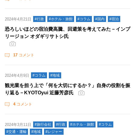
2024年4月21日
#行政
#ホテル・旅館
#コラム
#国内
#宿泊
恐ろしいほどの宿泊費高騰、回避策を考えてみた－インプ
リージョン オダギリサトシ氏
17
コメント
2024年4月9日
#コラム
#地域
観光業を担う上で「何を大切にするか？」自身の役割を振
り返る－KYOTOyui 近藤芳彦氏
4
コメント
2024年3月11日
#旅行会社
#行政
#ホテル・旅館
#コラム
#交通・運輸
#地域
#レジャー