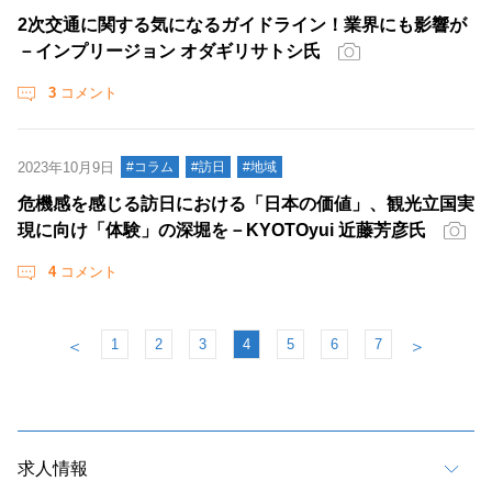
2次交通に関する気になるガイドライン！業界にも影響が
－インプリージョン オダギリサトシ氏
3
コメント
2023年10月9日
#コラム
#訪日
#地域
危機感を感じる訪日における「日本の価値」、観光立国実
現に向け「体験」の深堀を－KYOTOyui 近藤芳彦氏
4
コメント
1
2
3
4
5
6
7
＜
＞
求人情報