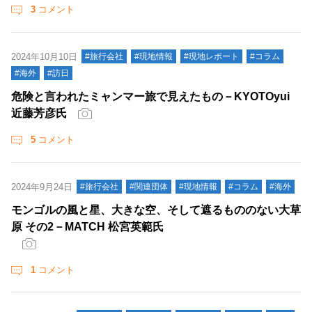
3
コメント
2024年10月10日
#旅行会社
#現地情報
#現地レポート
#コラム
#海外
#訪日
危険と言われたミャンマー旅で見えたもの－KYOTOyui
近藤芳彦氏
5
コメント
2024年9月24日
#旅行会社
#関連団体
#現地情報
#コラム
#海外
モンゴルの風と星、大きな空、そして遮るもののない大草
原 その2－MATCH 松宮英範氏
1
コメント