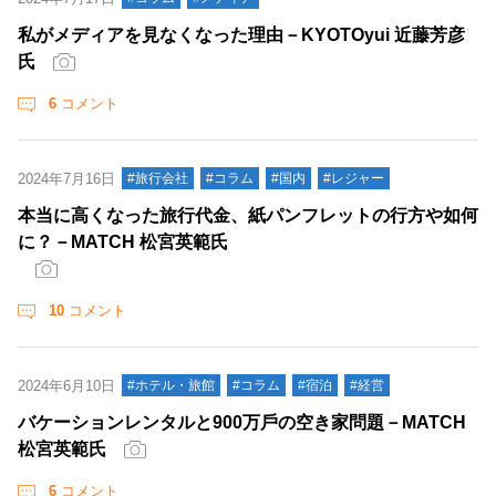
私がメディアを見なくなった理由－KYOTOyui 近藤芳彦
氏
6
コメント
2024年7月16日
#旅行会社
#コラム
#国内
#レジャー
本当に高くなった旅行代金、紙パンフレットの行方や如何
に？－MATCH 松宮英範氏
10
コメント
2024年6月10日
#ホテル・旅館
#コラム
#宿泊
#経営
バケーションレンタルと900万⼾の空き家問題－MATCH
松宮英範氏
6
コメント