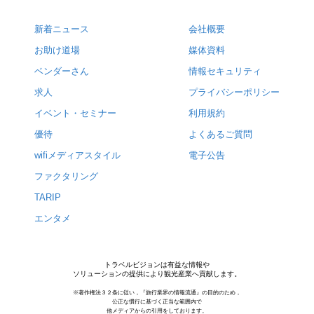
新着ニュース
会社概要
お助け道場
媒体資料
ベンダーさん
情報セキュリティ
求人
プライバシーポリシー
イベント・セミナー
利用規約
優待
よくあるご質問
wifiメディアスタイル
電子公告
ファクタリング
TARIP
エンタメ
トラベルビジョンは有益な情報や
ソリューションの提供により観光産業へ貢献します。
※著作権法３２条に従い，『旅行業界の情報流通』の目的のため，
公正な慣行に基づく正当な範囲内で
他メディアからの引用をしております。