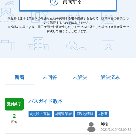
質問する
※お助け道場は業界内の活発な互助を実現する場を提供するもので、投稿内容の真偽につ
いて保証するものではありません。
※投稿の内容により、第三者間で被害が生じたりトラブルに発生した場合は当事者同士で
解決して頂くこととなります。
新着
未回答
未解決
解決済み
バスガイド教本
受付終了
#交通・運輸
#関連業者
#現地情報
#教養
2
回答
川端
2021/11/19/ 08:09:32