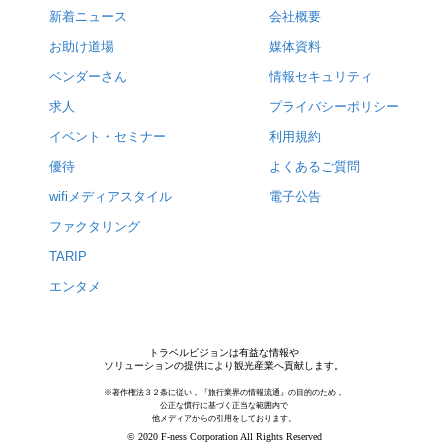
新着ニュース
会社概要
お助け道場
媒体資料
ベンダーさん
情報セキュリティ
求人
プライバシーポリシー
イベント・セミナー
利用規約
優待
よくあるご質問
wifiメディアスタイル
電子公告
ファクタリング
TARIP
エンタメ
トラベルビジョンは有益な情報や
ソリューションの提供により観光産業へ貢献します。
※著作権法３２条に従い，『旅行業界の情報流通』の目的のため，
公正な慣行に基づく正当な範囲内で
他メディアからの引用をしております。
© 2020 F-ness Corporation All Rights Reserved