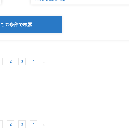
2
3
4
＞
2
3
4
＞