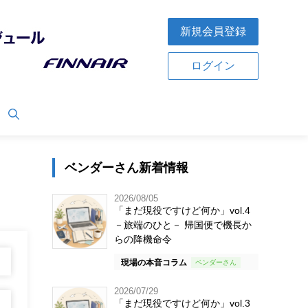
新規会員登録
ログイン
ベンダーさん新着情報
2026/08/05
「まだ現役ですけど何か」vol.4
－旅端のひと－ 帰国便で機長か
らの降機命令
現場の本音コラム
2026/07/29
「まだ現役ですけど何か」vol.3