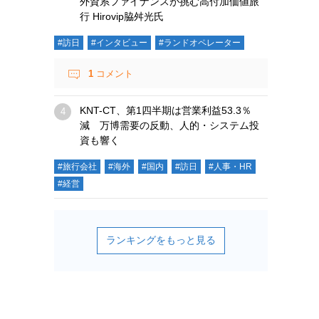
外資系ファイナンスが挑む高付加価値旅
行 Hirovip脇舛光氏
#訪日
#インタビュー
#ランドオペレーター
1
コメント
KNT-CT、第1四半期は営業利益53.3％
減 万博需要の反動、人的・システム投
資も響く
#旅行会社
#海外
#国内
#訪日
#人事・HR
#経営