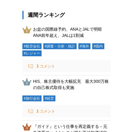
週間ランキング
お盆の国際線予約、ANAとJALで明暗
ANA前年超え、JALは1割減
#航空会社
#調査・分析・統計
#海外
#国内
#レジャー
1
コメント
HIS、株主優待を大幅拡充 最大300万株
の自己株式取得も実施
#旅行会社
#経営
1
コメント
『ガイド』という仕事を再定義する－元