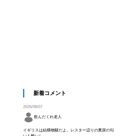
新着コメント
2026/08/07
飲んだくれ老人
イギリスは結構物騒だよ。レスター辺りの糞尿の匂
いも酷いし。