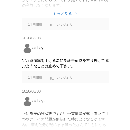
の利益もなくなります。
もっと見る
0
14時間前
2026/08/08
alohays
定時運航率を上げる為に受託手荷物を放り投げて運
ぶようなことは止めて下さい。
0
14時間前
2026/08/08
alohays
正に漁夫の利状態ですが、中東情勢が落ち着いて且
つウクライナ問題が解決した時にどうなるかです
ね。 増えた分がそのまま減ったなんてことになら