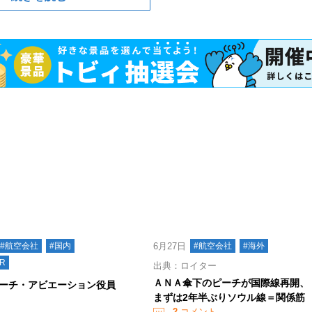
#航空会社
#国内
6月27日
#航空会社
#海外
R
出典：ロイター
ＡＮＡ傘下のピーチが国際線再開、
ーチ・アビエーション役員
まずは2年半ぶりソウル線＝関係筋
2
コメント