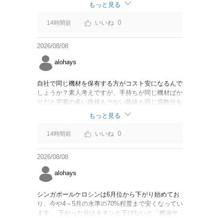
なければいいですが。
もっと見る
0
14時間前
2026/08/08
alohays
自社で同じ機材を保有する方がコスト安になるんで
しょうか？素人考えですが、手持ちが同じ機材ばか
りだと需要の多い路線も少ない路線も同じ席数分を
供給することになるので、需要が多い路線には大型
もっと見る
機材を当て、少ない路線には小型機材を当てるな
ど、席数を調整するにはリース契約の方が対応しや
0
14時間前
すいと思いました。
2026/08/08
alohays
シンガポールケロシンは6月位から下がり始めてお
り、今や4～5月の水準の70%程度まで安くなってい
ます。 下がった分はキチンと下げないと「燃油サ