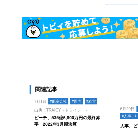
関連記事
7月1日
#航空会社
#国内
#経営
6月29日
出典：TRAICY（トライシー）
#人事・H
ピーチ、535億6,800万円の最終赤
字 2022年3月期決算
人事、ピ