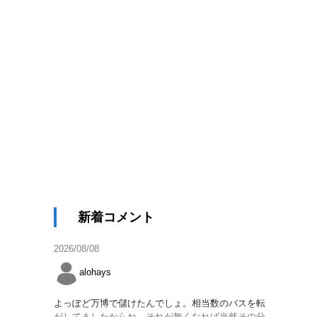
新着コメント
2026/08/08
alohays
よっぽど万博で儲けたんでしょ。相当数のバスを転
がしてましたからね。それが無くなれば当然その分