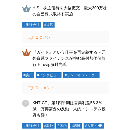
HIS、株主優待を大幅拡充 最大300万株
の自己株式取得も実施
#旅行会社
#経営
1
コメント
『ガイド』という仕事を再定義する－元
外資系ファイナンスが挑む高付加価値旅
行 Hirovip脇舛光氏
#訪日
#インタビュー
#ランドオペレーター
1
コメント
KNT-CT、第1四半期は営業利益53.3％
減 万博需要の反動、人的・システム投
資も響く
#旅行会社
#海外
#国内
#訪日
#人事・HR