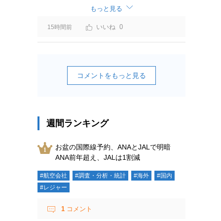
ーチャージ＝利益」と判断されますよ。
もっと見る
0
15時間前
コメントをもっと見る
週間ランキング
お盆の国際線予約、ANAとJALで明暗
ANA前年超え、JALは1割減
#航空会社
#調査・分析・統計
#海外
#国内
#レジャー
1
コメント