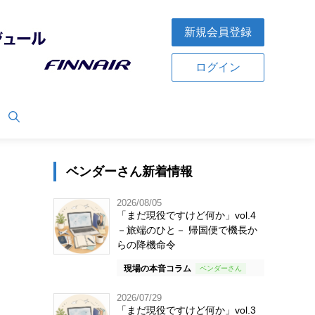
新規会員登録
ログイン
ベンダーさん新着情報
2026/08/05
「まだ現役ですけど何か」vol.4
－旅端のひと－ 帰国便で機長か
らの降機命令
現場の本音コラム
2026/07/29
「まだ現役ですけど何か」vol.3