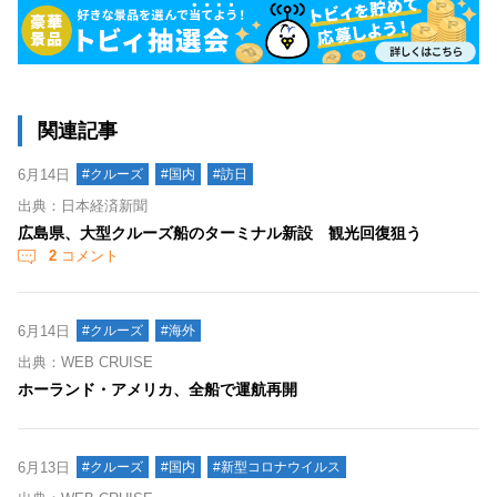
関連記事
6月14日
#クルーズ
#国内
#訪日
出典：日本経済新聞
広島県、大型クルーズ船のターミナル新設 観光回復狙う
2
コメント
6月14日
#クルーズ
#海外
出典：WEB CRUISE
ホーランド・アメリカ、全船で運航再開
6月13日
#クルーズ
#国内
#新型コロナウイルス