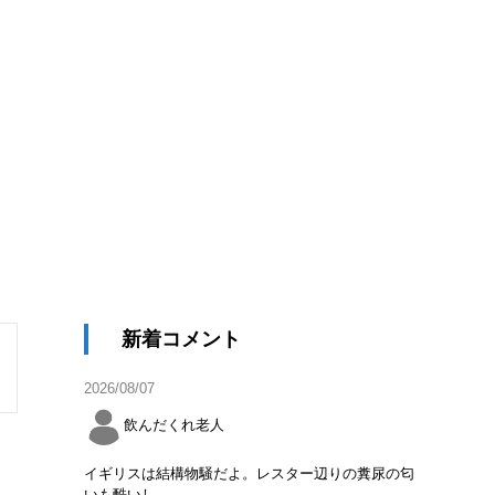
新着コメント
2026/08/07
飲んだくれ老人
イギリスは結構物騒だよ。レスター辺りの糞尿の匂
いも酷いし。