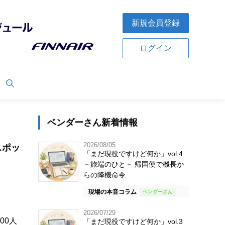
新規会員登録
ログイン
ベンダーさん新着情報
2026/08/05
スポッ
「まだ現役ですけど何か」vol.4
－旅端のひと－ 帰国便で機長か
らの降機命令
現場の本音コラム
2026/07/29
00人
「まだ現役ですけど何か」vol.3