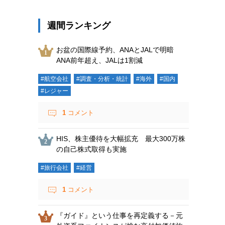
週間ランキング
お盆の国際線予約、ANAとJALで明暗
ANA前年超え、JALは1割減
#航空会社
#調査・分析・統計
#海外
#国内
#レジャー
1
コメント
HIS、株主優待を大幅拡充 最大300万株
の自己株式取得も実施
#旅行会社
#経営
1
コメント
『ガイド』という仕事を再定義する－元