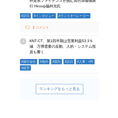
外資系ファイナンスが挑む高付加価値旅
行 Hirovip脇舛光氏
#訪日
#インタビュー
#ランドオペレーター
1
コメント
KNT-CT、第1四半期は営業利益53.3％
減 万博需要の反動、人的・システム投
資も響く
#旅行会社
#海外
#国内
#訪日
#人事・HR
#経営