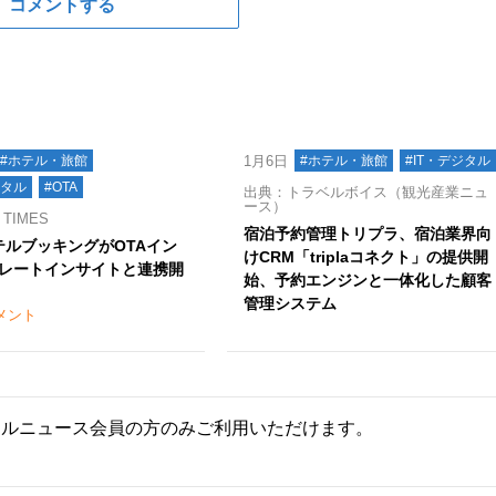
コメントする
#ホテル・旅館
1月6日
#ホテル・旅館
#IT・デジタル
ジタル
#OTA
出典：トラベルボイス（観光産業ニュ
ース）
TIMES
宿泊予約管理トリプラ、宿泊業界向
aホテルブッキングがOTAイン
けCRM「triplaコネクト」の提供開
レートインサイトと連携開
始、予約エンジンと一体化した顧客
管理システム
メント
ールニュース会員の方のみご利用いただけます。