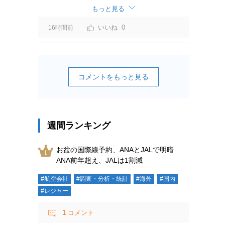
ーチャージ＝利益」と判断されますよ。
もっと見る
0
16時間前
コメントをもっと見る
週間ランキング
お盆の国際線予約、ANAとJALで明暗
ANA前年超え、JALは1割減
#航空会社
#調査・分析・統計
#海外
#国内
#レジャー
1
コメント