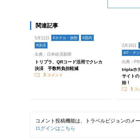
関連記事
5月11日
#ホテル・旅館
#国内
#決済
2月15日
#IT・デ
出典：日本経済新聞
トリプラ、QRコード活用でクレカ
出典：PR 
決済 手数料負担軽減
tripl
3
コメント
サイトの
始！
1
コ
コメント投稿機能は、トラベルビジョンのメ
ログインはこちら