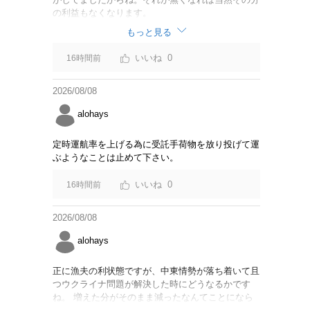
の利益もなくなります。
もっと見る
0
16時間前
2026/08/08
alohays
定時運航率を上げる為に受託手荷物を放り投げて運
ぶようなことは止めて下さい。
0
16時間前
2026/08/08
alohays
正に漁夫の利状態ですが、中東情勢が落ち着いて且
つウクライナ問題が解決した時にどうなるかです
ね。 増えた分がそのまま減ったなんてことになら