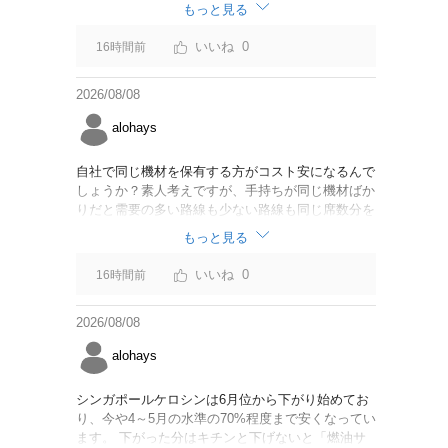
なければいいですが。
もっと見る
0
16時間前
2026/08/08
alohays
自社で同じ機材を保有する方がコスト安になるんで
しょうか？素人考えですが、手持ちが同じ機材ばか
りだと需要の多い路線も少ない路線も同じ席数分を
供給することになるので、需要が多い路線には大型
もっと見る
機材を当て、少ない路線には小型機材を当てるな
ど、席数を調整するにはリース契約の方が対応しや
0
16時間前
すいと思いました。
2026/08/08
alohays
シンガポールケロシンは6月位から下がり始めてお
り、今や4～5月の水準の70%程度まで安くなってい
ます。 下がった分はキチンと下げないと「燃油サ