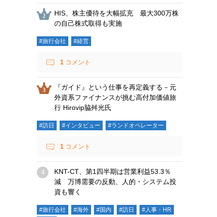
HIS、株主優待を大幅拡充 最大300万株
の自己株式取得も実施
#旅行会社
#経営
1
コメント
『ガイド』という仕事を再定義する－元
外資系ファイナンスが挑む高付加価値旅
行 Hirovip脇舛光氏
#訪日
#インタビュー
#ランドオペレーター
1
コメント
KNT-CT、第1四半期は営業利益53.3％
減 万博需要の反動、人的・システム投
資も響く
#旅行会社
#海外
#国内
#訪日
#人事・HR