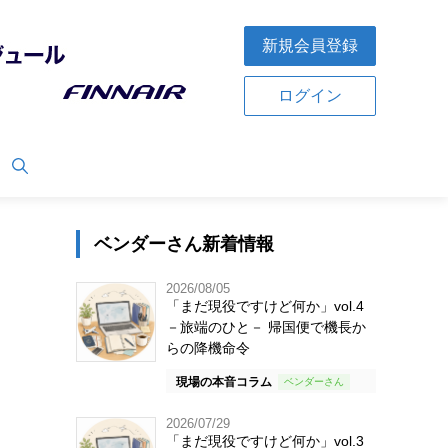
新規会員登録
ログイン
ベンダーさん新着情報
2026/08/05
「まだ現役ですけど何か」vol.4
－旅端のひと－ 帰国便で機長か
らの降機命令
現場の本音コラム
2026/07/29
「まだ現役ですけど何か」vol.3