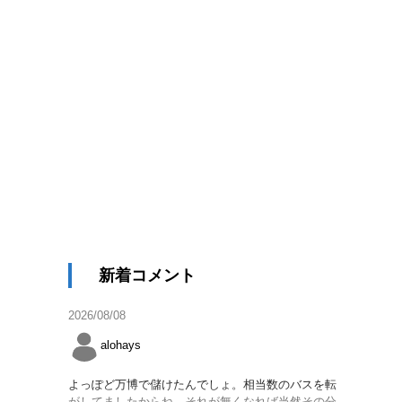
新着コメント
2026/08/08
alohays
よっぽど万博で儲けたんでしょ。相当数のバスを転
がしてましたからね。それが無くなれば当然その分