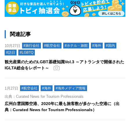
関連記事
10月27日
#旅行会社
#航空会社
#ホテル・旅館
#海外
#国内
#訪日
#LGBTQ
観光産業のためのLGBT基礎知識Vol.3 ～アトランタで開催された
IGLTA総会をレポート～
1月27日
#航空会社
#海外
#海外メディア情報
出典：Curated News for Tourism Professionals
広州白雲国際空港、2020年に最も旅客数が多かった空港に（出
典：Curated News for Tourism Professionals）