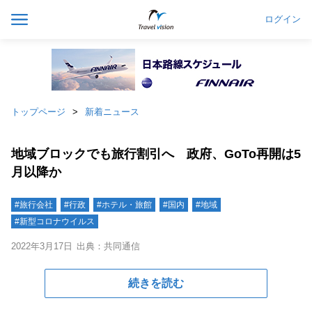
ログイン
トップページ
新着ニュース
地域ブロックでも旅行割引へ 政府、GoTo再開は5
月以降か
#旅行会社
#行政
#ホテル・旅館
#国内
#地域
#新型コロナウイルス
2022年3月17日
出典：共同通信
続きを読む