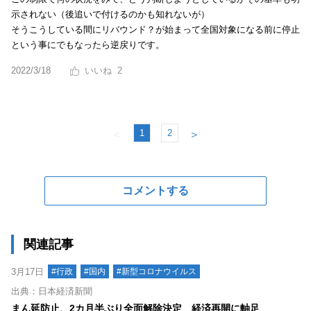
示されない（後追いで付けるのかも知れないが）
そうこうしている間にリバウンド？が始まって全国対象になる前に停止
という事にでもなったら逆戻りです。
2022/3/18
2
1
2
＜
＞
コメントする
関連記事
3月17日
#行政
#国内
#新型コロナウイルス
出典：日本経済新聞
まん延防止、2カ月半ぶり全面解除決定 経済再開に軸足