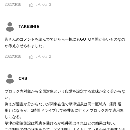
2022/3/18
3
TAKESHI８
皆さんのコメントを読んでていたら一概にもGOTO再開が良いものなの
か考えさせられました。
2022/3/18
2
CRS
ブロック内対象から全国対象という段階を設定する意味が全く分からな
い。
例えが適当か分からないが関東在住で草津温泉は同一区域内（割引適
用）になるが、1時間ドライブして軽井沢に行くとブロック外で適用無
しになる。
草津の宿泊施設は恩恵を受けるが軽井沢はそれほどの効果は無い。
この制限で何の状況をみて、どう判断しようとしているかその基準も明