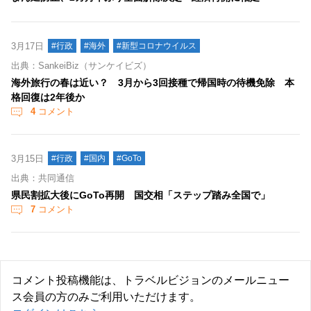
3月17日
#行政
#海外
#新型コロナウイルス
出典：SankeiBiz（サンケイビズ）
海外旅行の春は近い？ 3月から3回接種で帰国時の待機免除 本
格回復は2年後か
4
コメント
3月15日
#行政
#国内
#GoTo
出典：共同通信
県民割拡大後にGoTo再開 国交相「ステップ踏み全国で」
7
コメント
コメント投稿機能は、トラベルビジョンのメールニュー
ス会員の方のみご利用いただけます。