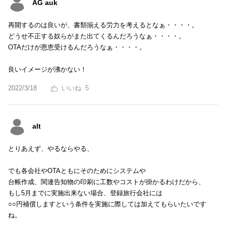
AG auk
再開するのは良いが、書類揃える労力を考えるとなぁ・・・・。
どうせ不正する奴らがまた出てくるんだろうなぁ・・・・。
OTAだけが恩恵受けるんだろうなぁ・・・・。
良いイメージが沸かない！
2022/3/18
5
alt
とりあえず、やるならやる、
でも各会社やOTAともにそのためにシステムや
台帳作成、関連告知物の印刷に工数やコストが掛かるわけだから、
もし5月までに実施出来ない場合、登録旅行会社には
○○円補償しますという条件を実施に際しては加えてもらいたいです
ね。