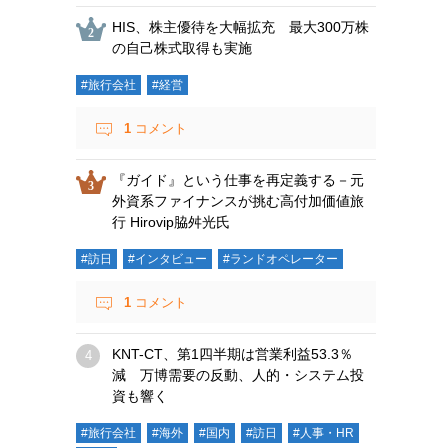
HIS、株主優待を大幅拡充 最大300万株
の自己株式取得も実施
#旅行会社
#経営
1
コメント
『ガイド』という仕事を再定義する－元
外資系ファイナンスが挑む高付加価値旅
行 Hirovip脇舛光氏
#訪日
#インタビュー
#ランドオペレーター
1
コメント
KNT-CT、第1四半期は営業利益53.3％
減 万博需要の反動、人的・システム投
資も響く
#旅行会社
#海外
#国内
#訪日
#人事・HR