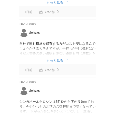
なければいいですが。
もっと見る
0
1日前
2026/08/08
alohays
自社で同じ機材を保有する方がコスト安になるんで
しょうか？素人考えですが、手持ちが同じ機材ばか
りだと需要の多い路線も少ない路線も同じ席数分を
供給することになるので、需要が多い路線には大型
もっと見る
機材を当て、少ない路線には小型機材を当てるな
ど、席数を調整するにはリース契約の方が対応しや
0
1日前
すいと思いました。
2026/08/08
alohays
シンガポールケロシンは6月位から下がり始めてお
り、今や4～5月の水準の70%程度まで安くなってい
ます。 下がった分はキチンと下げないと「燃油サ