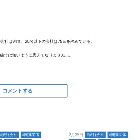
行会社は94％、20名以下の会社は75％を占めている。
)目線では無いように思えてなりません…。
コメントする
#旅行会社
#関連業者
2月25日
#旅行会社
#関連団体