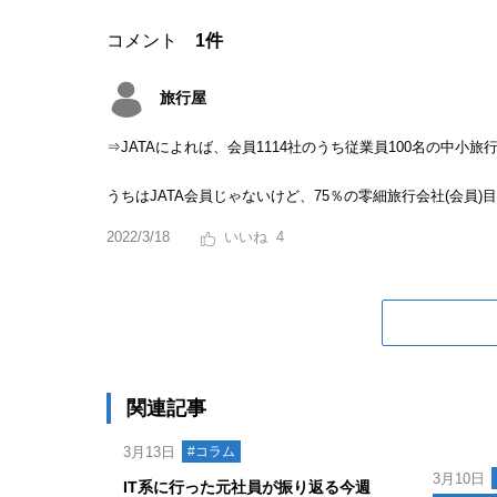
コメント
1件
旅行屋
⇒JATAによれば、会員1114社のうち従業員100名の中小旅
うちはJATA会員じゃないけど、75％の零細旅行会社(会員
2022/3/18
4
関連記事
3月13日
#コラム
3月10日
IT系に行った元社員が振り返る今週