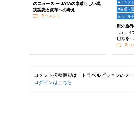
#イベン
のニュース ー JATAの素晴らしい現
#交通・
実認識と変革への考え
2
コメント
#ホール
海外旅行
し」、4
組みを－
2
コ
コメント投稿機能は、トラベルビジョンのメ
ログインはこちら