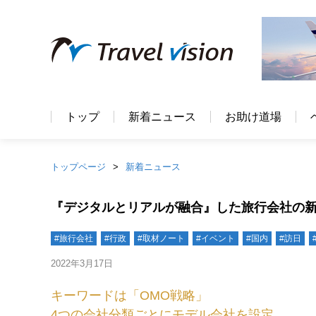
トップ
新着ニュース
お助け道場
トップページ
新着ニュース
『デジタルとリアルが融合』した旅行会社の新
#旅行会社
#行政
#取材ノート
#イベント
#国内
#訪日
2022年3月17日
キーワードは「OMO戦略」
4つの会社分類ごとにモデル会社を設定