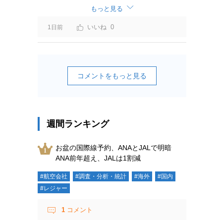
ーチャージ＝利益」と判断されますよ。
もっと見る
0
1日前
コメントをもっと見る
週間ランキング
お盆の国際線予約、ANAとJALで明暗
ANA前年超え、JALは1割減
#航空会社
#調査・分析・統計
#海外
#国内
#レジャー
1
コメント