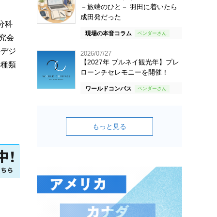
－旅端のひと－ 羽田に着いたら
成田発だった
分科
現場の本音コラム
究会
のデジ
2026/07/27
【2027年 ブルネイ観光年】プレ
4種類
ローンチセレモニーを開催！
ワールドコンパス
もっと見る