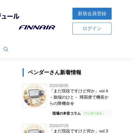
新規会員登録
ログイン
ベンダーさん新着情報
2026/08/05
「まだ現役ですけど何か」vol.4
－旅端のひと－ 帰国便で機長か
らの降機命令
現場の本音コラム
2026/07/29
「まだ現役ですけど何か」vol.3