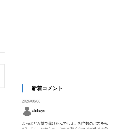
新着コメント
2026/08/08
alohays
よっぽど万博で儲けたんでしょ。相当数のバスを転
がしてましたからね。それが無くなれば当然その分