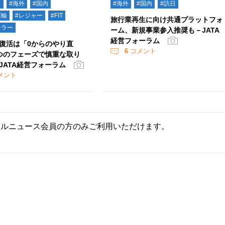
ト
#海外
#国内
#海外
#国内
#訪日
運輸
#レジャー
#FIT
旅行業再生に向け共通プラットフォ
セラー
ーム、新規事業参入推奨も－JATA
経営フォーラム
復活は「0からのやり直
6
コメント
つのフェーズで慎重な取り
JATA経営フォーラム
メント
ールニュース会員の方のみご利用いただけます。