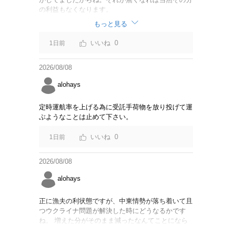
の利益もなくなります。
もっと見る
0
1日前
2026/08/08
alohays
定時運航率を上げる為に受託手荷物を放り投げて運
ぶようなことは止めて下さい。
0
1日前
2026/08/08
alohays
正に漁夫の利状態ですが、中東情勢が落ち着いて且
つウクライナ問題が解決した時にどうなるかです
ね。 増えた分がそのまま減ったなんてことになら