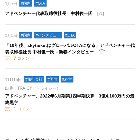
1月7日
#国内
#OTA
アドベンチャー代表取締役社長 中村俊一氏
1月5日
#国内
#インタビュー
#OTA
「10年後、skyticketはグローバルOTAになる」アドベンチャー代
表取締役社長 中村俊一氏－新春インタビュー
7
コメント
11月15日
#旅行会社
#国内
#経営
出典：TRAICY（トライシー）
アドベンチャー、2022年6月期第1四半期決算 3億4,100万円の最
終黒字
1
コメント