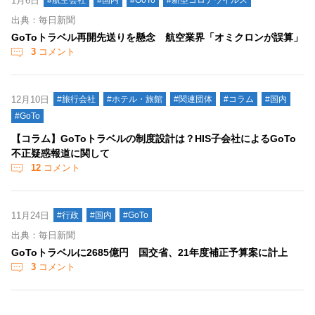
1月6日
#航空会社
#国内
#GoTo
#新型コロナウイルス
出典：毎日新聞
GoToトラベル再開先送りを懸念 航空業界「オミクロンが誤算」
3
コメント
12月10日
#旅行会社
#ホテル・旅館
#関連団体
#コラム
#国内
#GoTo
【コラム】GoToトラベルの制度設計は？HIS子会社によるGoTo
不正疑惑報道に関して
12
コメント
11月24日
#行政
#国内
#GoTo
出典：毎日新聞
GoToトラベルに2685億円 国交省、21年度補正予算案に計上
3
コメント