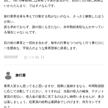
別に、Go To事務局には余裕で予算があるから、自分たちの懐に関係な
いからだんまり、ではダメなんです。
旅行業界全体を考えて行動する気がないのなら、さっさと解散したほう
が良い。
誰も求めておらず、誰の役にも立たない、永年勤続表彰なんかやってい
る場合じゃないんです。
目の前の事実と一切向き合わず、毎年の行事をつつがなく行う事だけに
一生懸命な、宇宙人のような業界団体に辟易します。
2022/2/25
11
旅行屋
業界人皆さん思ってると思いますが、国庫に返納するなら、年間取扱額
に応じて分配してください。そうすれば、当面の収入の確保、テナント
家賃の支払い、借入金の返済に充てるのは少し納得いきませんが、多少
は返しましょう。従業員の給料は雇調金でしのげます。何方ヨシです
か？