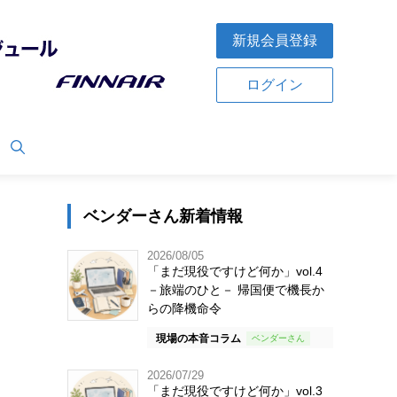
新規会員登録
ログイン
ベンダーさん新着情報
2026/08/05
「まだ現役ですけど何か」vol.4
－旅端のひと－ 帰国便で機長か
らの降機命令
現場の本音コラム
2026/07/29
「まだ現役ですけど何か」vol.3