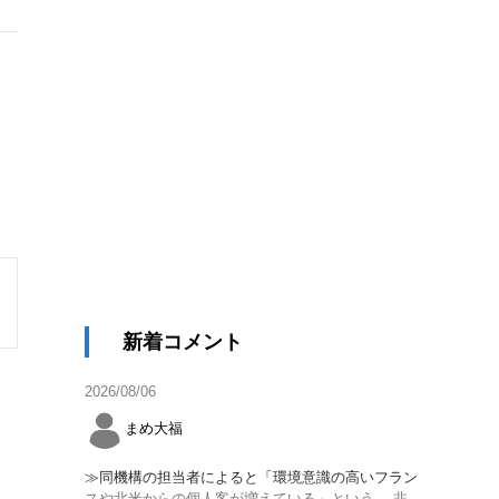
新着コメント
2026/08/06
まめ大福
≫同機構の担当者によると「環境意識の高いフラン
スや北米からの個人客が増えている」という。 非