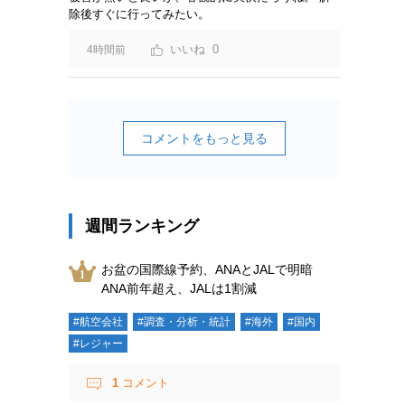
除後すぐに行ってみたい。
0
4時間前
コメントをもっと見る
週間ランキング
お盆の国際線予約、ANAとJALで明暗
ANA前年超え、JALは1割減
#航空会社
#調査・分析・統計
#海外
#国内
#レジャー
1
コメント