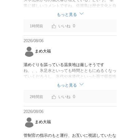
常に嬉しいコメントですね。佐渡島は歴史文化と自
然が相まっての土地となっているので、個人的には
もっと見る
環境意識の低い人は来ないでほしいです。「金がと
れるんじゃないか」と勝手に穴掘ったりしそうな国
0
1時間前
の人は来ないでほしいですね。
2026/08/06
まめ大福
湯めぐりを謳っている温泉地は厳しそうです
ね、、、氷足水といっても時間とともにぬるくなっ
ていくだろうし、氷代や水道代といった面で収益性
に課題を感じるが、非常に興味深い試みです
もっと見る
0
2時間前
2026/08/06
まめ大福
管制官の指示のもと運行、お互いに視認していたな