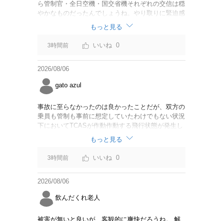
ら管制官・全日空機・国交省機それぞれの交信は穏
やかなものだったんでしょうね。やり取りに緊迫感
がなかったのならば今回の判断は正しいと思いま
もっと見る
す。
0
3時間前
2026/08/06
gato azul
事故に至らなかったのは良かったことだが、双方の
乗員も管制も事前に想定していたわけでもない状況
下においてTCASが作動作動する飛行状態が発生し
たことは事実。CABは身内可愛やでこのままうやむ
もっと見る
やにするつもりだろうか？
0
3時間前
2026/08/06
飲んだくれ老人
被害が無いと良いが、客観的に爽快だろうね。 解