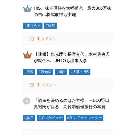
HIS、株主優待を大幅拡充 最大300万株
の自己株式取得も実施
#旅行会社
#経営
1
コメント
【速報】観光庁で長官交代、木村典央氏
が就任へ JNTOも理事人事
#行政
#観光局
#国内
#人事・HR
1
コメント
「価値を決めるのはお客様」－BOJ野口
貴裕氏が語る、高付加価値旅行の本質
#訪日
#インタビュー
#ランドオペレーター