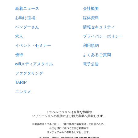
新着ニュース
会社概要
お助け道場
媒体資料
ベンダーさん
情報セキュリティ
求人
プライバシーポリシー
イベント・セミナー
利用規約
優待
よくあるご質問
wifiメディアスタイル
電子公告
ファクタリング
TARIP
エンタメ
トラベルビジョンは有益な情報や
ソリューションの提供により観光産業へ貢献します。
※著作権法３２条に従い，『旅行業界の情報流通』の目的のため，
公正な慣行に基づく正当な範囲内で
他メディアからの引用をしております。
© 2020 F-ness Corporation All Rights Reserved