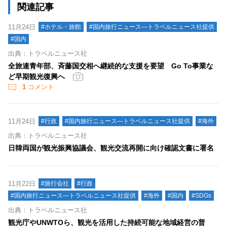
関連記事
11月24日
#ホテル・旅館
#国内旅行ニュース―トラベルニュース社提供
#国内
出典：トラベルニュース社
全旅連青年部、斉藤国交相へ継続的な支援を要望 Go To事業な
ど早期観光復興へ
1
コメント
11月24日
#行政
#国内旅行ニュース―トラベルニュース社提供
#海外
出典：トラベルニュース社
日韓両国が観光振興協議会、観光交流再開に向け確認文書に署名
11月22日
#旅行会社
#行政
#国内旅行ニュース―トラベルニュース社提供
#海外
#国内
#SDGs
出典：トラベルニュース社
観光庁やUNWTOら、観光を活用した持続可能な地域経営の普