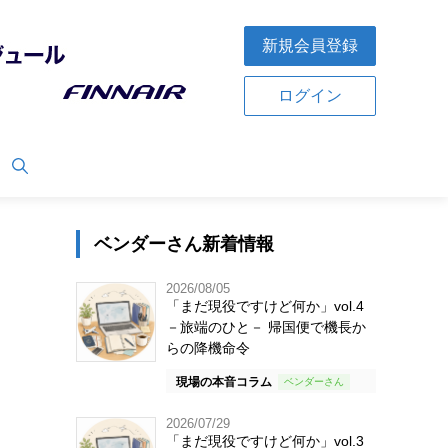
新規会員登録
ログイン
ベンダーさん新着情報
2026/08/05
「まだ現役ですけど何か」vol.4
－旅端のひと－ 帰国便で機長か
らの降機命令
現場の本音コラム
2026/07/29
「まだ現役ですけど何か」vol.3