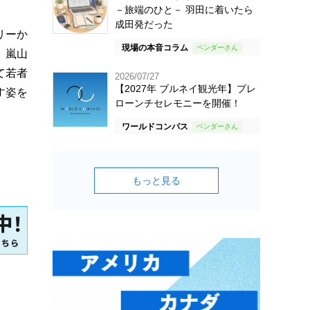
－旅端のひと－ 羽田に着いたら
成田発だった
リーか
現場の本音コラム
、嵐山
て若者
2026/07/27
【2027年 ブルネイ観光年】プレ
す姿を
ローンチセレモニーを開催！
ワールドコンパス
もっと見る