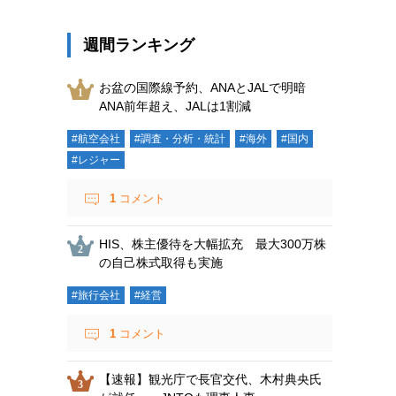
週間ランキング
お盆の国際線予約、ANAとJALで明暗
ANA前年超え、JALは1割減
#航空会社
#調査・分析・統計
#海外
#国内
#レジャー
1
コメント
HIS、株主優待を大幅拡充 最大300万株
の自己株式取得も実施
#旅行会社
#経営
1
コメント
【速報】観光庁で長官交代、木村典央氏