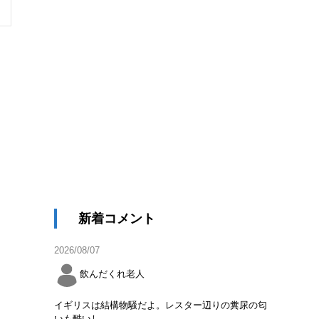
新着コメント
2026/08/07
飲んだくれ老人
イギリスは結構物騒だよ。レスター辺りの糞尿の匂
いも酷いし。