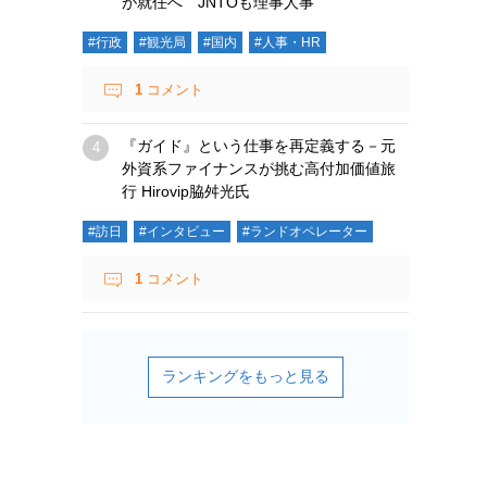
が就任へ JNTOも理事人事
#行政
#観光局
#国内
#人事・HR
1
コメント
『ガイド』という仕事を再定義する－元
外資系ファイナンスが挑む高付加価値旅
行 Hirovip脇舛光氏
#訪日
#インタビュー
#ランドオペレーター
1
コメント