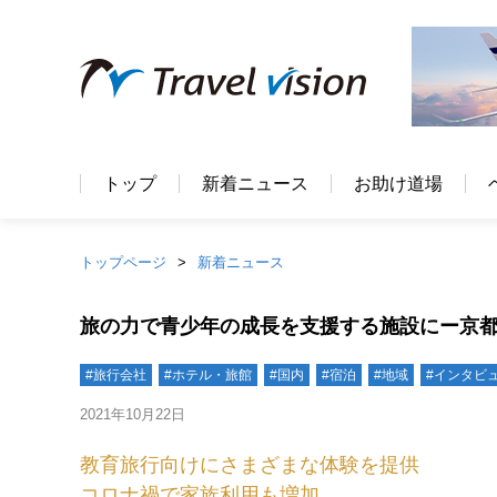
トップ
新着ニュース
お助け道場
トップページ
新着ニュース
旅の力で青少年の成長を支援する施設にー京都
#旅行会社
#ホテル・旅館
#国内
#宿泊
#地域
#インタビ
2021年10月22日
教育旅行向けにさまざまな体験を提供
コロナ禍で家族利用も増加