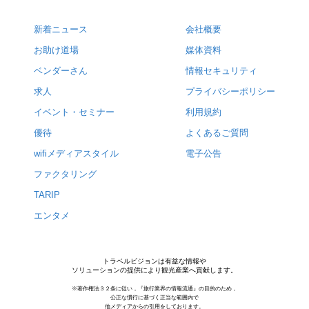
新着ニュース
会社概要
お助け道場
媒体資料
ベンダーさん
情報セキュリティ
求人
プライバシーポリシー
イベント・セミナー
利用規約
優待
よくあるご質問
wifiメディアスタイル
電子公告
ファクタリング
TARIP
エンタメ
トラベルビジョンは有益な情報や
ソリューションの提供により観光産業へ貢献します。
※著作権法３２条に従い，『旅行業界の情報流通』の目的のため，
公正な慣行に基づく正当な範囲内で
他メディアからの引用をしております。