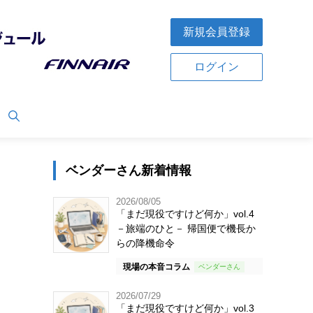
新規会員登録
ログイン
ベンダーさん新着情報
2026/08/05
「まだ現役ですけど何か」vol.4
－旅端のひと－ 帰国便で機長か
らの降機命令
現場の本音コラム
2026/07/29
「まだ現役ですけど何か」vol.3