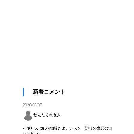
新着コメント
2026/08/07
飲んだくれ老人
イギリスは結構物騒だよ。レスター辺りの糞尿の匂
いも酷いし。