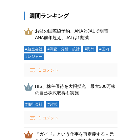
週間ランキング
お盆の国際線予約、ANAとJALで明暗
ANA前年超え、JALは1割減
#航空会社
#調査・分析・統計
#海外
#国内
#レジャー
1
コメント
HIS、株主優待を大幅拡充 最大300万株
の自己株式取得も実施
#旅行会社
#経営
1
コメント
『ガイド』という仕事を再定義する－元