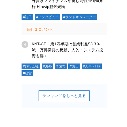
外資系ファイナンスが挑む高付加価値旅
行 Hirovip脇舛光氏
#訪日
#インタビュー
#ランドオペレーター
1
コメント
KNT-CT、第1四半期は営業利益53.3％
減 万博需要の反動、人的・システム投
資も響く
#旅行会社
#海外
#国内
#訪日
#人事・HR
#経営