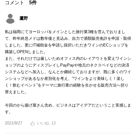
コメント
5件
鷹野
私は福岡にてヨーロッパをメインとした旅行業3種を営んでおりまし
て、昨年終息メドは数年後と見込み、自力で酒類販売免許を申請・取得
しました。更にIT補助金を申請し採択いただきワインのECショップを
構築しOPENしました。
また、それだけでは厳しいためオフィス内のレイアウトを変えワインシ
ョップのようにディスプレイしPayPayや地元のネクスペイなどの決済
システムなどへ加入し、なんとか継続しておりますが、既に多くのワイ
ンショップがあるなか差別化を考え、”ワインをより美味しく！楽し
く！飲むイベント”をテーマに旅行業の経験を生かせる販売方法へ切り
替えました。
今回のから揚げ屋さん含め、ビジネスはアイデアだということ実感しま
す。
2021/8/27
13