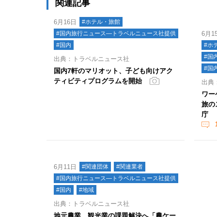
関連記事
6月16日
#ホテル・旅館
#国内旅行ニュース―トラベルニュース社提供
6月1
#国内
#ホ
#国
出典：トラベルニュース社
#国
国内7軒のマリオット、子ども向けアク
ティビティプログラムを開始
出典
ワー
旅の
庁
6月11日
#関連団体
#関連業者
#国内旅行ニュース―トラベルニュース社提供
#国内
#地域
出典：トラベルニュース社
地元農業、観光業の課題解決へ「農ケー