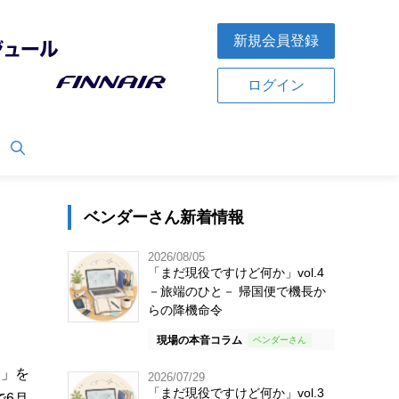
新規会員登録
ログイン
ベンダーさん新着情報
2026/08/05
「まだ現役ですけど何か」vol.4
－旅端のひと－ 帰国便で機長か
らの降機命令
現場の本音コラム
袋」を
2026/07/29
「まだ現役ですけど何か」vol.3
で6月