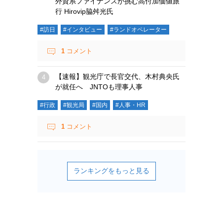
外資系ファイナンスが挑む高付加価値旅
行 Hirovip脇舛光氏
#訪日
#インタビュー
#ランドオペレーター
1
コメント
【速報】観光庁で長官交代、木村典央氏
が就任へ JNTOも理事人事
#行政
#観光局
#国内
#人事・HR
1
コメント