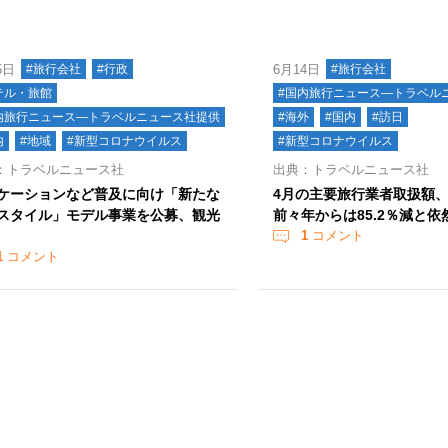
5日
#旅行会社
#行政
6月14日
#旅行会社
テル・旅館
#国内旅行ニュース―トラベル
内旅行ニュース―トラベルニュース社提供
#海外
#国内
#訪日
内
#地域
#新型コロナウイルス
#新型コロナウイルス
：トラベルニュース社
出典：トラベルニュース社
ケーションなど普及に向け「新たな
4月の主要旅行業者取扱額
スタイル」モデル事業を公募、観光
前々年からは85.2％減と依
1
コメント
1
コメント