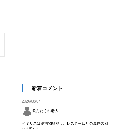
新着コメント
2026/08/07
飲んだくれ老人
イギリスは結構物騒だよ。レスター辺りの糞尿の匂
いも酷いし。