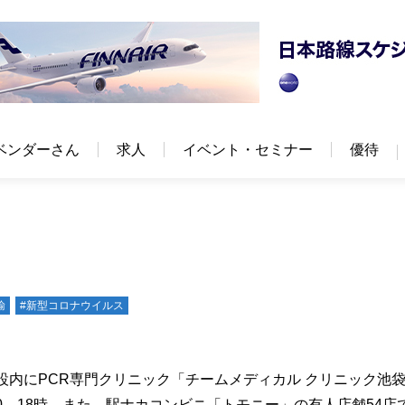
ベンダーさん
求人
イベント・セミナー
優待
輸
#新型コロナウイルス
設内にPCR専門クリニック「チームメディカル クリニック池
―18時。また、駅ナカコンビニ「トモニー」の有人店舗54店