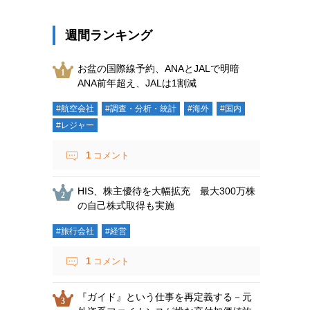
週間ランキング
お盆の国際線予約、ANAとJALで明暗
ANA前年超え、JALは1割減
#航空会社
#調査・分析・統計
#海外
#国内
#レジャー
1
コメント
HIS、株主優待を大幅拡充 最大300万株
の自己株式取得も実施
#旅行会社
#経営
1
コメント
『ガイド』という仕事を再定義する－元