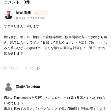
コメント
3件
岡田 直樹
株式会社エフネス創業者
オダギリさん、やります！
旅行会社、ホテル・旅館、土産物等物販、飲食関連の方々にお集まり頂
き、読者にもオンラインで参加して意見やコメントを出して頂く、もち
ろん呑みながらの参加OK、そんな形での開催を計画して、近日中にお
知らせします！
2021/5/25
12
異端のTourism
日本のTourismは未だ発展途上にあるという前提は見落とすべきではな
いのでしょう。
市場を眺めてみると、"やっと"のことで個の価値観を行動に顕すことを