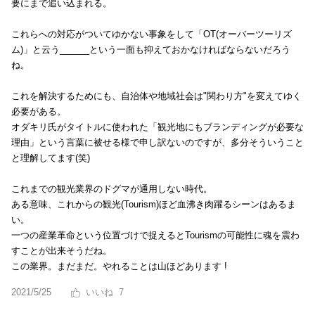
要にまで追い込まれる。
これらへの対応がついてゆかない事象をして「OT(オーバーツーリズ
ム)」と云う______という一面も抑えておかなければならないだろう
ね。
これを解決するためにも、自治体や地域社会は"関わり方"を変えてゆく
必要がある。
オダキリ氏がタイトルに使われた「観光地にもブランディングが必要な
理由」という言葉に被せる様で申し訳ないのですが、多分そういうこと
と理解してます(笑)
これまでの観光業界のドグマが通用しない時代。
ある意味、これからの観光(Tourism)ほど血沸き肉躍るシーンはあるま
い。
一つの産業革命という位置づけで捉えるとTourismの可能性に魂を震わ
すことが出来そうだね。
この業界。まだまだ。やれることは山ほどあります !
2021/5/25
7