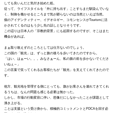
しても良いんだと気付き始めた処。
従って、ライフスタイルを「外に持ち出す」ことすらまだ馴染んでいな
く、制御を働かせるところまで気が廻らないのは当然といえば当然。
個のアイデンティティー、イデオロギー、コモンセンスがTourismに活
かされてくるのはもう少し先の話しとなりそうです。
この辺りは日本人の「宗教的背景」にも起因するのですが、そこはまた
機会があれば。
まぁ取り敢えずのところとしては仕方ないのでしょう。
この国の「観光」は、ずっと旗の後ろを歩いてきたのですから。
「はい、はぁーい。。。みなさぁーん、私の旗の前を歩かないでくださ
いねぇ～」
この言葉で笑ってくれるお客様たちが「観光」を支えてくれてきたので
す。
他方、観光地を管理する側にとっても、旗がお客さんを連れてきてくれ
るうちは、なんの問題も感じる必要は無かった。
しかし、市場の行動変容に伴い、想像だにしなかったことが課題として
沸き上がる。
ことは支援という受け身から、積極的コミットメントとPDCAを回す必