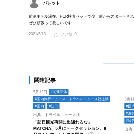
パレット
前泊ホテル滞在、PCR検査セットで少し前からスタートさ
ぜひ頑張って欲しいです
2021/5/13
0
関連記事
5月12日
#関連団体
#国内旅行ニュース―トラベルニュース社提供
5月1
#国内
#訪日
#国
#海
出典：トラベルニュース社
#経
「訪日観光再開に出遅れるな」
MATCHA、5月にトークセッション、6
出典