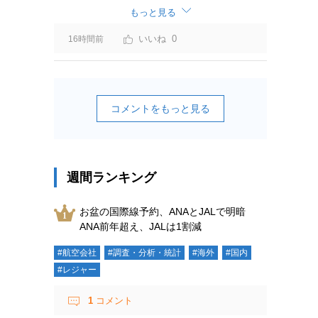
ーチャージ＝利益」と判断されますよ。
もっと見る
0
16時間前
コメントをもっと見る
週間ランキング
お盆の国際線予約、ANAとJALで明暗
ANA前年超え、JALは1割減
#航空会社
#調査・分析・統計
#海外
#国内
#レジャー
1
コメント