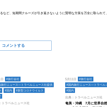
れるなど、短期間クルーズが引き返さないように賢明な方策を万全に取られて
コメントする
1日
#旅行会社
5月11日
#旅行会社
内旅行ニュース―トラベルニュース社提供
#国内旅行ニュース―トラベル
外
#国内
#新型コロナウイルス
#国内
営
出典：トラベルニュース社
：トラベルニュース社
奄美・沖縄 7月に世界自