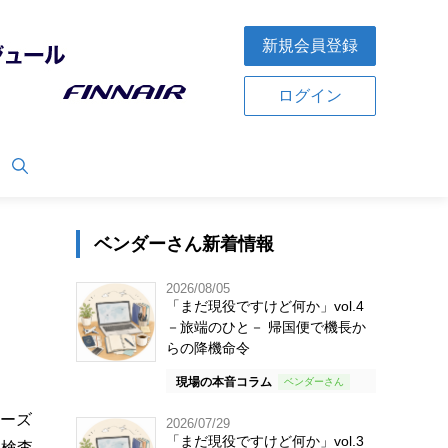
新規会員登録
ログイン
ベンダーさん新着情報
2026/08/05
「まだ現役ですけど何か」vol.4
－旅端のひと－ 帰国便で機長か
らの降機命令
現場の本音コラム
ルーズ
2026/07/29
「まだ現役ですけど何か」vol.3
と検査