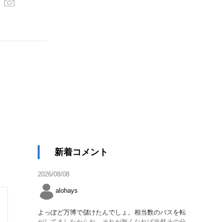
新着コメント
2026/08/08
alohays
よっぽど万博で儲けたんでしょ。相当数のバスを転
がしてましたからね。それが無くなれば当然その分