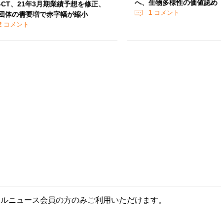
へ、生物多様性の価値認め
T‐CT、21年3月期業績予想を修正、
1
コメント
団体の需要増で赤字幅が縮小
2
コメント
ールニュース会員の方のみご利用いただけます。