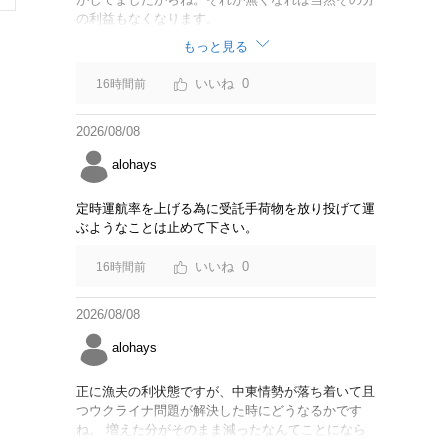
の利益もなくなります。
もっと見る
0
16時間前
2026/08/08
alohays
定時運航率を上げる為に受託手荷物を放り投げて運
ぶようなことは止めて下さい。
0
16時間前
2026/08/08
alohays
正に漁夫の利状態ですが、中東情勢が落ち着いて且
つウクライナ問題が解決した時にどうなるかです
ね。 増えた分がそのまま減ったなんてことになら