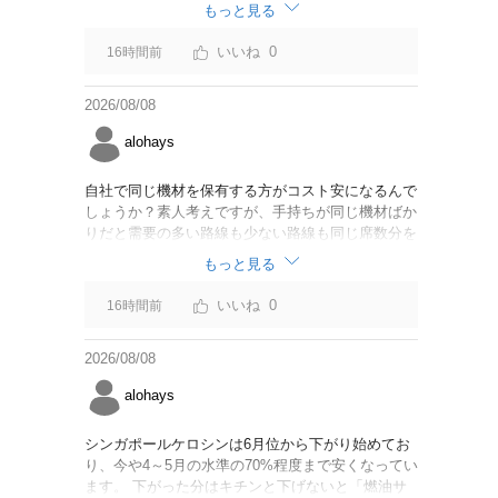
なければいいですが。
もっと見る
0
16時間前
2026/08/08
alohays
自社で同じ機材を保有する方がコスト安になるんで
しょうか？素人考えですが、手持ちが同じ機材ばか
りだと需要の多い路線も少ない路線も同じ席数分を
供給することになるので、需要が多い路線には大型
もっと見る
機材を当て、少ない路線には小型機材を当てるな
ど、席数を調整するにはリース契約の方が対応しや
0
16時間前
すいと思いました。
2026/08/08
alohays
シンガポールケロシンは6月位から下がり始めてお
り、今や4～5月の水準の70%程度まで安くなってい
ます。 下がった分はキチンと下げないと「燃油サ