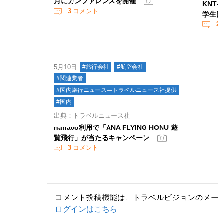
月にカンファレンスを開催
KN
3
コメント
学生
5月10日
#旅行会社
#航空会社
#関連業者
#国内旅行ニュース―トラベルニュース社提供
#国内
出典：トラベルニュース社
nanaco利用で「ANA FLYING HONU 遊
覧飛行」が当たるキャンペーン
3
コメント
コメント投稿機能は、トラベルビジョンのメ
ログインはこちら