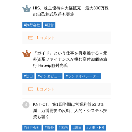
HIS、株主優待を大幅拡充 最大300万株
の自己株式取得も実施
#旅行会社
#経営
1
コメント
『ガイド』という仕事を再定義する－元
外資系ファイナンスが挑む高付加価値旅
行 Hirovip脇舛光氏
#訪日
#インタビュー
#ランドオペレーター
1
コメント
KNT-CT、第1四半期は営業利益53.3％
減 万博需要の反動、人的・システム投
資も響く
#旅行会社
#海外
#国内
#訪日
#人事・HR