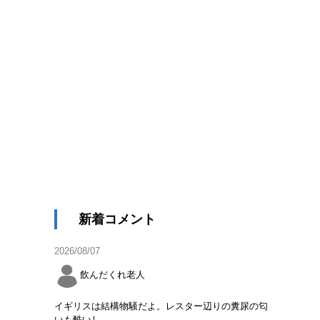
新着コメント
2026/08/07
飲んだくれ老人
イギリスは結構物騒だよ。レスター辺りの糞尿の匂
いも酷いし。