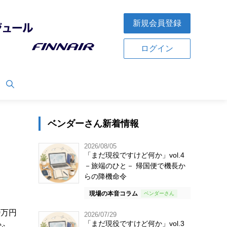
新規会員登録
ログイン
ベンダーさん新着情報
2026/08/05
「まだ現役ですけど何か」vol.4
－旅端のひと－ 帰国便で機長か
らの降機命令
現場の本音コラム
0万円
2026/07/29
「まだ現役ですけど何か」vol.3
な