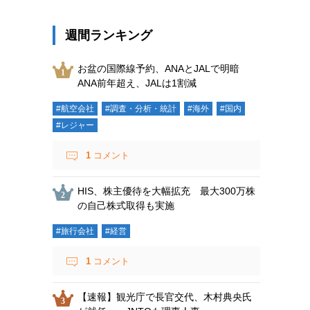
週間ランキング
お盆の国際線予約、ANAとJALで明暗
ANA前年超え、JALは1割減
#航空会社
#調査・分析・統計
#海外
#国内
#レジャー
1
コメント
HIS、株主優待を大幅拡充 最大300万株
の自己株式取得も実施
#旅行会社
#経営
1
コメント
【速報】観光庁で長官交代、木村典央氏