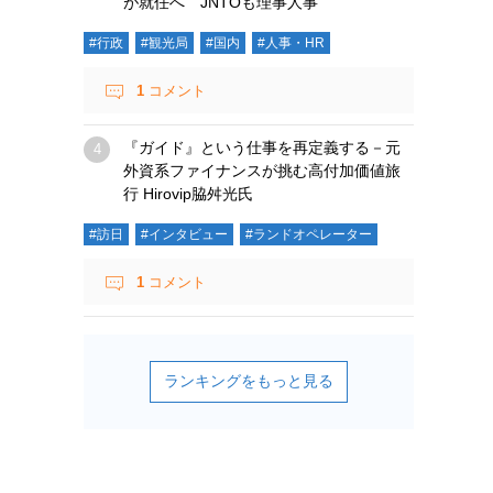
が就任へ JNTOも理事人事
#行政
#観光局
#国内
#人事・HR
1
コメント
『ガイド』という仕事を再定義する－元
外資系ファイナンスが挑む高付加価値旅
行 Hirovip脇舛光氏
#訪日
#インタビュー
#ランドオペレーター
1
コメント