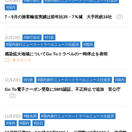
11月30日
#旅行会社
#国内旅行ニュース―トラベルニュース社提供
#国内
7－9月の旅客輸送実績は前年比35・7％減 大手民鉄16社
11月23日
#旅行会社
#行政
#国内旅行ニュース―トラベルニュース社提供
#国内
感染拡大地域についてGo Toトラベルの一時停止を表明
1
コメント
11月23日
#行政
#国内旅行ニュース―トラベルニュース社提供
#国内
Go To電子クーポン受取にSMS認証、不正抑止で追加 官公庁
11月23日
#観光局
#国内旅行ニュース―トラベルニュース社提供
#海外
#国内
#訪日