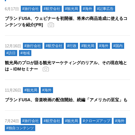
6月17日
#旅行会社
#航空会社
#観光局
#海外
#記事広告
ブランドUSA、ウェビナーを初開催、将来の商品造成に使えるコ
ンテンツを紹介[PR]
12月16日
#旅行会社
#航空会社
#行政
#観光局
#海外
#国内
#訪日
#地域
観光局のプロが語る観光マーケティングのリアル、その現在地と
は－IDMセミナー
11月26日
#観光局
#海外
ブランドUSA、音楽映画の配信開始、続編「アメリカの至宝」も
7月24日
#旅行会社
#航空会社
#観光局
#クローズアップ
#海外
#独自コンテンツ