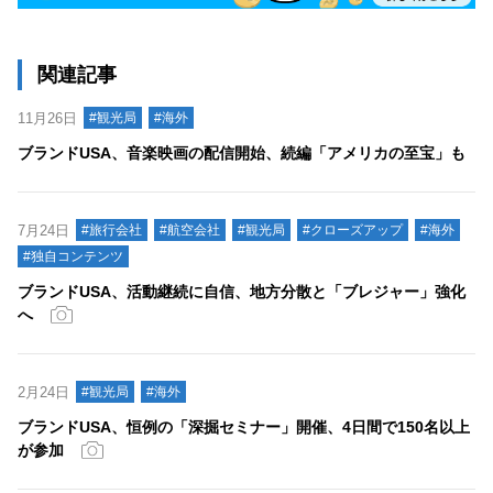
関連記事
11月26日
#観光局
#海外
ブランドUSA、音楽映画の配信開始、続編「アメリカの至宝」も
7月24日
#旅行会社
#航空会社
#観光局
#クローズアップ
#海外
#独自コンテンツ
ブランドUSA、活動継続に自信、地方分散と「ブレジャー」強化
へ
2月24日
#観光局
#海外
ブランドUSA、恒例の「深掘セミナー」開催、4日間で150名以上
が参加