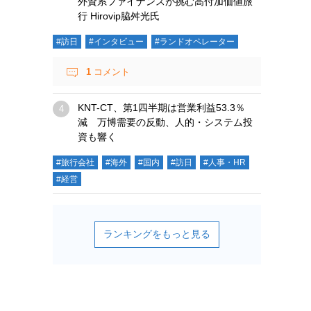
外資系ファイナンスが挑む高付加価値旅
行 Hirovip脇舛光氏
#訪日
#インタビュー
#ランドオペレーター
1
コメント
KNT-CT、第1四半期は営業利益53.3％
減 万博需要の反動、人的・システム投
資も響く
#旅行会社
#海外
#国内
#訪日
#人事・HR
#経営