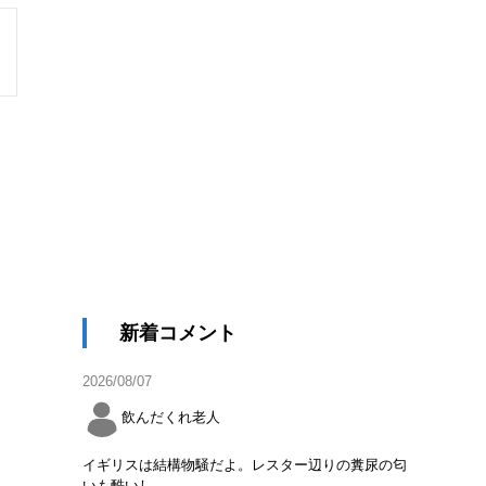
新着コメント
2026/08/07
飲んだくれ老人
イギリスは結構物騒だよ。レスター辺りの糞尿の匂
いも酷いし。