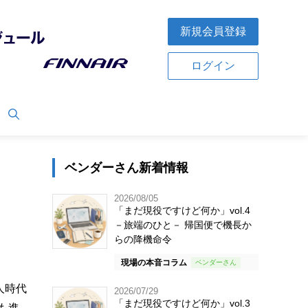
新規会員登録
ログイン
ベンダーさん新着情報
2026/08/05
「まだ現役ですけど何か」vol.4
－旅端のひと－ 帰国便で機長か
らの降機命令
現場の本音コラム
人時代
2026/07/29
「まだ現役ですけど何か」vol.3
も進