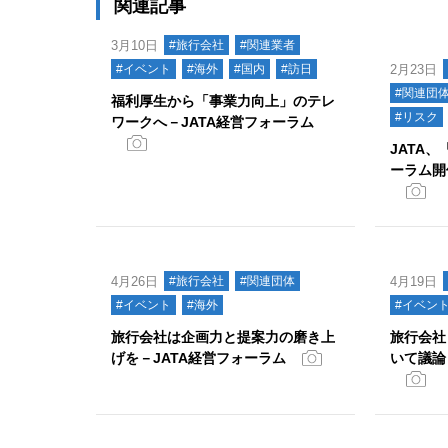
関連記事
3月10日
#旅行会社
#関連業者
#イベント
#海外
#国内
#訪日
2月23日
#関連団
福利厚生から「事業力向上」のテレ
#リスク
ワークへ－JATA経営フォーラム
JATA
ーラム開
4月26日
#旅行会社
#関連団体
4月19日
#イベント
#海外
#イベン
旅行会社は企画力と提案力の磨き上
旅行会社
げを－JATA経営フォーラム
いて議論