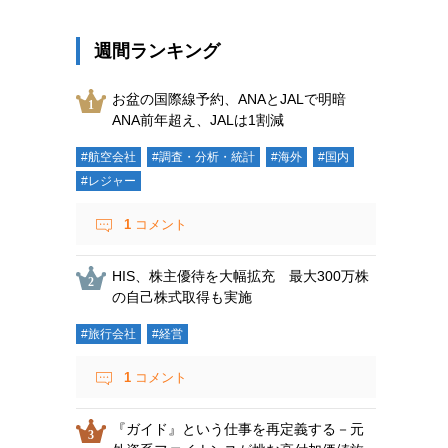
週間ランキング
お盆の国際線予約、ANAとJALで明暗
ANA前年超え、JALは1割減
#航空会社
#調査・分析・統計
#海外
#国内
#レジャー
1
コメント
HIS、株主優待を大幅拡充 最大300万株
の自己株式取得も実施
#旅行会社
#経営
1
コメント
『ガイド』という仕事を再定義する－元