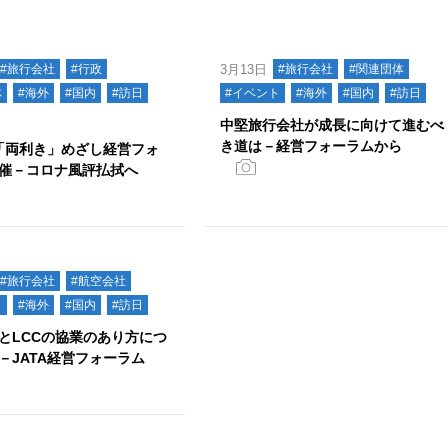
#旅行会社
#行政
3月13日
#旅行会社
#関連団体
体
#海外
#国内
#訪日
#イベント
#海外
#国内
#訪日
中堅旅行会社が成長に向けて進むべ
き道は－経営フォーラムから
、「両利き」めざし経営フォ
催－コロナ風評払拭へ
#旅行会社
#航空会社
ト
#海外
#国内
#訪日
とLCCの協業のあり方につ
－JATA経営フォーラム